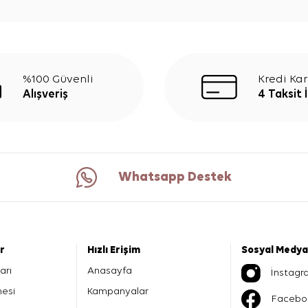
%100 Güvenli
Kredi Kar
Alışveriş
4 Taksit 
Whatsapp Destek
er
Hızlı Erişim
Sosyal Medya
arı
Anasayfa
İnstagr
mesi
Kampanyalar
Facebo