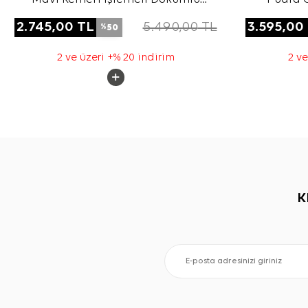
Tunik
Haciml
2.745,00
TL
5.490,00
TL
3.595,00
50
%
2 ve üzeri +% 20 indirim
2 ve
K