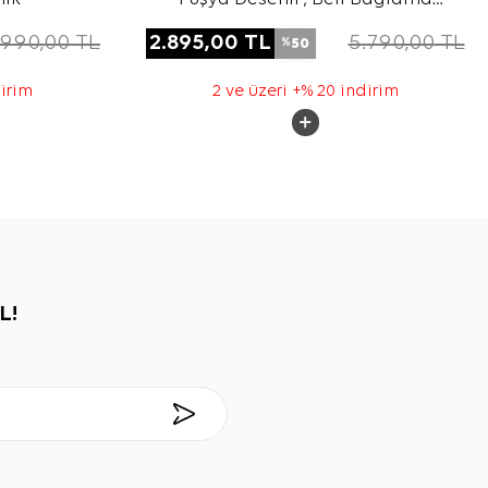
Detaylı Tunik
.990,00
TL
2.895,00
TL
5.790,00
TL
50
%
dirim
2 ve üzeri +% 20 indirim
L!