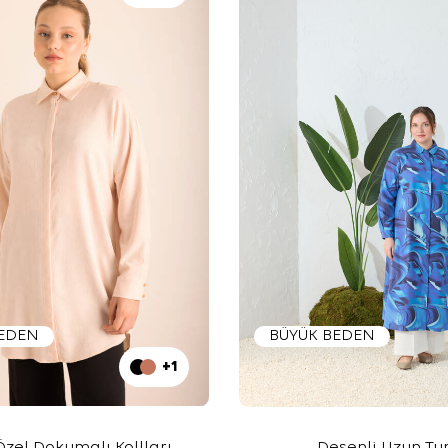
BEDEN
BÜYÜK BEDEN
+1
zel Dokumalı Kollları
Desenli Uzun Tu