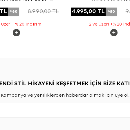
i Viscon Keten Tunik
TL
8.990,00
TL
4.995,00
TL
9
60
50
%
%
 üzeri +% 20 indirim
2 ve üzeri +% 20 in
ENDİ STİL HİKAYENİ KEŞFETMEK İÇİN BİZE KATI
Kampanya ve yeniliklerden haberdar olmak için üye ol.