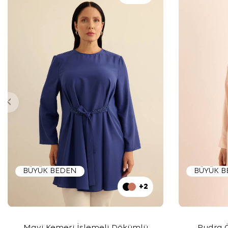
BÜYÜK BEDEN
BÜYÜK 
+2
Mavi Kemeri İşlemeli Dökümlü
Pudra Ö