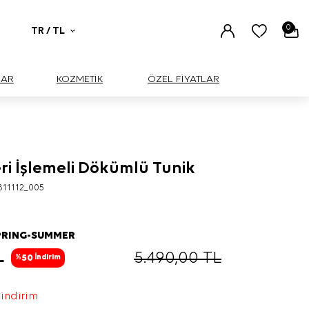
0
TR / TL
UAR
KOZMETİK
ÖZEL FİYATLAR
ri İşlemeli Dökümlü Tunik
BÜYÜK
811112_005
PRING-SUMMER
L
5.490,00
TL
50
%
İndirim
 indirim