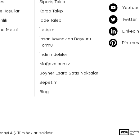
esi
Sipariş Takip
Youtub
e Koşulları
Kargo Takip
Twitter
nlik
İade Talebi
ma Metni
İletişim
Linkedin
İnsan Kaynakları Başvuru
Pinteres
Formu
İndirimdekiler
Mağazalarımız
Boyner Eşarp Satış Noktaları
Sepetim
Blog
nayi A.Ş. Tüm hakları saklıdır.