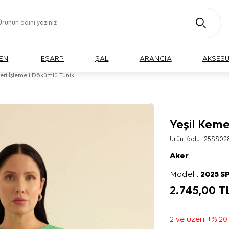
EN
EŞARP
ŞAL
ARANCIA
AKSES
eri İşlemeli Dökümlü Tunik
Yeşil Keme
BÜYÜK BEDEN
Ürün Kodu :
25SS02
Aker
Model :
2025 S
2.745,00
T
2 ve üzeri +% 20