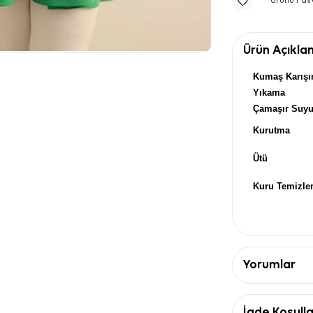
Ürünü Fav
Ürün Açıkla
Kumaş Karışı
Yıkama
Çamaşır Suy
Kurutma
Ütü
Kuru Temizl
Yorumlar
İade Koşulla