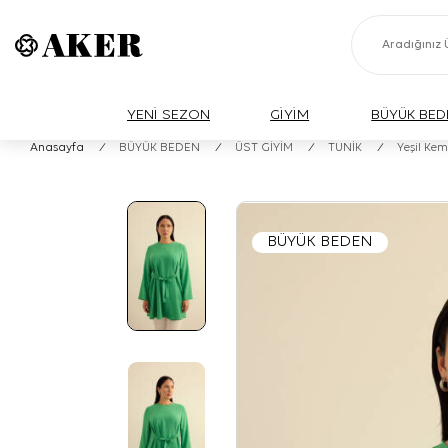
YENİ SEZON
GİYİM
BÜYÜK BED
Anasayfa
/
BÜYÜK BEDEN
/
ÜST GİYİM
/
TUNİK
/
Yeşil Kem
BÜYÜK BEDEN