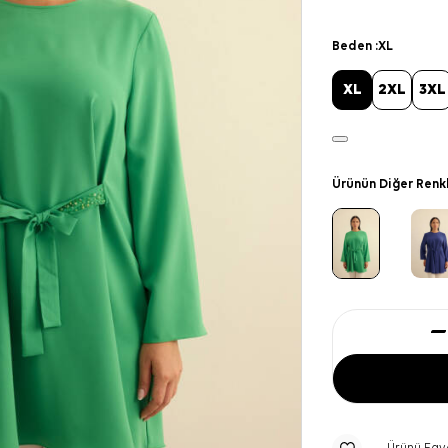
Beden :
XL
XL
2XL
3XL
Ürünün Diğer Renk