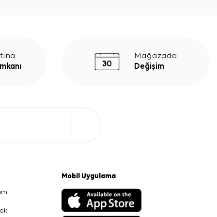
tına
Mağazada
İmkanı
Değişim
Mobil Uygulama
am
ok