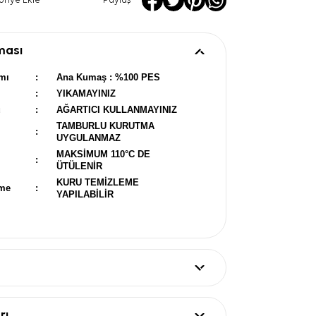
oriye Ekle
Paylaş
ması
mı
:
Ana Kumaş : %100 PES
:
YIKAMAYINIZ
u
:
AĞARTICI KULLANMAYINIZ
TAMBURLU KURUTMA
:
UYGULANMAZ
MAKSİMUM 110°C DE
:
ÜTÜLENİR
KURU TEMİZLEME
eme
:
YAPILABİLİR
rı