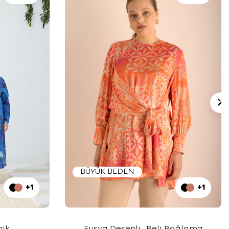
BÜYÜK BEDEN
+1
+1
nik
Fuşya Desenli , Beli Bağlama