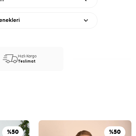
nekleri
Hızlı Kargo
Teslimat
%
50
%
50