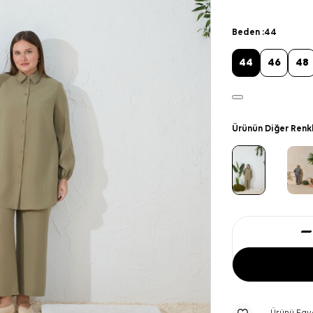
Beden :
44
44
46
48
Ürünün Diğer Renk