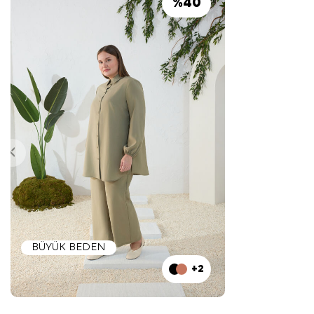
%
40
BÜYÜK BEDEN
+2