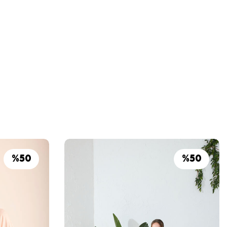
%
50
%
50