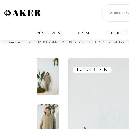
YENİ SEZON
GİYİM
BÜYÜK BED
Anasayfa
/
BÜYÜK BEDEN
/
ÜST GİYİM
/
TUNİK
/
Haki Kolu
BÜYÜK BEDEN