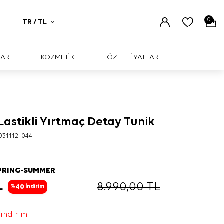
0
TR / TL
UAR
KOZMETİK
ÖZEL FİYATLAR
Lastikli Yırtmaç Detay Tunik
BÜYÜK
031112_044
PRING-SUMMER
L
8.990,00
TL
40
%
İndirim
 indirim