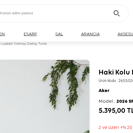
EN
EŞARP
ŞAL
ARANCIA
AKSES
 Lastikli Yırtmaç Detay Tunik
Haki Kolu 
BÜYÜK BEDEN
Ürün Kodu :
26SS02
Aker
Model :
2026 S
5.395,00
T
2 ve üzeri +% 20