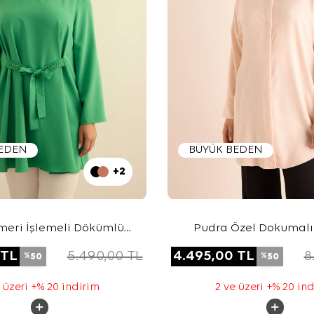
BEDEN
BÜYÜK BEDEN
+2
emeri İşlemeli Dökümlü
Pudra Özel Dokumalı 
Tunik
Hacimli Viscon Kete
TL
5.490,00
TL
4.495,00
TL
8
50
50
%
%
 üzeri +% 20 indirim
2 ve üzeri +% 20 in