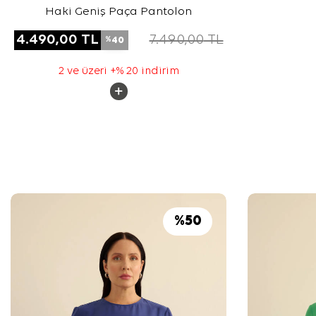
Haki Geniş Paça Pantolon
4.490,00
TL
7.490,00
TL
40
%
2 ve üzeri +% 20 indirim
%
50