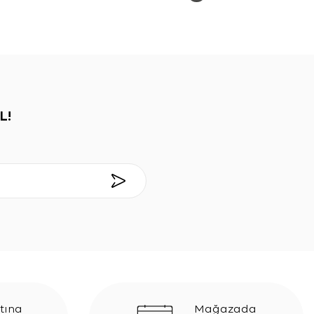
L!
tına
Mağazada