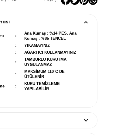
oriye Ekle
Paylaş
ması
Ana Kumaş : %14 PES, Ana
mı
:
Kumaş : %86 TENCEL
:
YIKAMAYINIZ
u
:
AĞARTICI KULLANMAYINIZ
TAMBURLU KURUTMA
:
UYGULANMAZ
MAKSİMUM 110°C DE
:
ÜTÜLENİR
KURU TEMİZLEME
eme
:
YAPILABİLİR