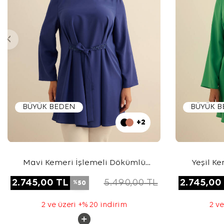
BÜYÜK BEDEN
BÜYÜK 
+2
Mavi Kemeri İşlemeli Dökümlü
Yeşil K
Tunik
2.745,00
TL
5.490,00
TL
2.745,00
50
%
2 ve üzeri +% 20 indirim
2 ve