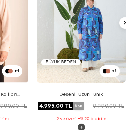
BÜYÜK BEDEN
+1
+1
Kollları
Desenli Uzun Tunik
n Tunik
.990,00
TL
4.995,00
TL
9.990,00
TL
50
%
dirim
2 ve üzeri +% 20 indirim