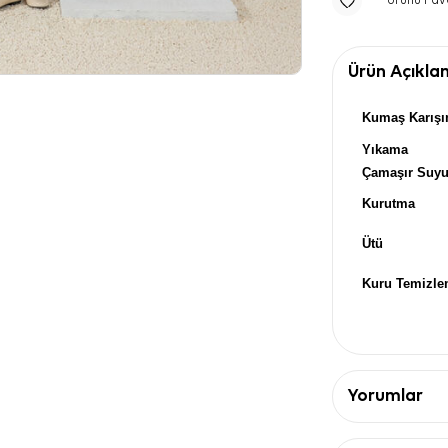
Ürünü Fav
Ürün Açıkla
Kumaş Karışı
Yıkama
Çamaşır Suy
Kurutma
Ütü
Kuru Temizl
Yorumlar