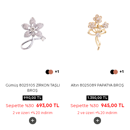
+1
+1
Gümüş 8025105 ZİRKON TAŞLI
Altın 8025089 PAPATYA BROŞ
BROŞ
990,00
TL
1.350,00
TL
Sepette %30
693,00
TL
Sepette %30
945,00
TL
2 ve üzeri +% 20 indirim
2 ve üzeri +% 20 indirim