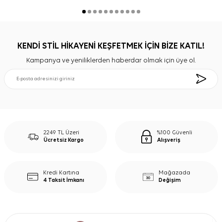
KENDİ STİL HİKAYENİ KEŞFETMEK İÇİN BİZE KATIL!
Kampanya ve yeniliklerden haberdar olmak için üye ol.
2249 TL Üzeri
%100 Güvenli
Ücretsiz Kargo
Alışveriş
Kredi Kartına
Mağazada
4 Taksit İmkanı
Değişim