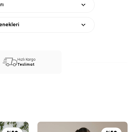
rı
nekleri
Hızlı Kargo
Teslimat