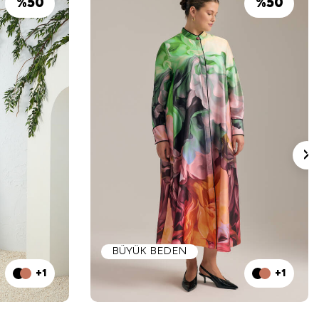
%
50
%
50
BÜYÜK BEDEN
+1
+1