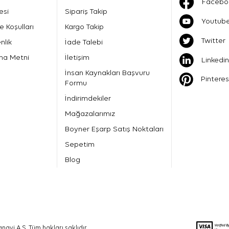
Facebo
esi
Sipariş Takip
Youtub
e Koşulları
Kargo Takip
Twitter
nlik
İade Talebi
ma Metni
İletişim
Linkedin
İnsan Kaynakları Başvuru
Pinteres
Formu
İndirimdekiler
Mağazalarımız
Boyner Eşarp Satış Noktaları
Sepetim
Blog
nayi A.Ş. Tüm hakları saklıdır.