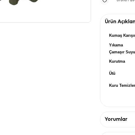
Ürünü Fav
Ürün Açıkla
Kumaş Karışı
Yıkama
Çamaşır Suy
Kurutma
Ütü
Kuru Temizl
Yorumlar