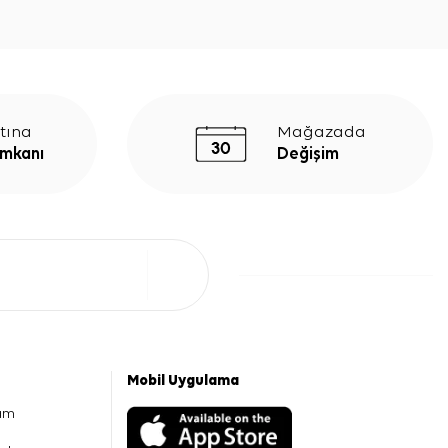
tına
Mağazada
İmkanı
Değişim
Mobil Uygulama
am