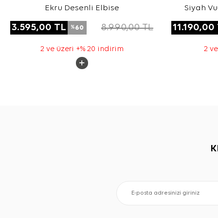
Ekru Desenli Elbise
Siyah Vu
3.595,00
TL
8.990,00
TL
11.190,00
60
%
2 ve üzeri +% 20 indirim
2 ve
K