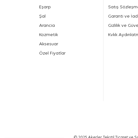
Eşarp
Satış Sözleşm
Şal
Garanti ve İad
Arancia
Gizlilik ve Güve
Kozmetik
Kvkk Aydınlat
Aksesuar
Özel Fiyatlar
© 2025 Akerler Tekstil Ticaret ve Sa