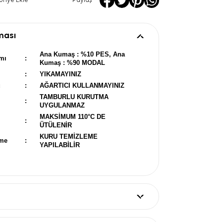
oriye Ekle
Paylaş
ması
Ana Kumaş : %10 PES, Ana
mı
:
Kumaş : %90 MODAL
:
YIKAMAYINIZ
u
:
AĞARTICI KULLANMAYINIZ
TAMBURLU KURUTMA
:
UYGULANMAZ
MAKSİMUM 110°C DE
:
ÜTÜLENİR
KURU TEMİZLEME
eme
:
YAPILABİLİR