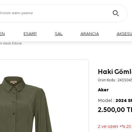
EN
EŞARP
ŞAL
ARANCIA
AKSES
 Kesik Elbise
Haki Göml
Ürün Kodu :
24SS04
Aker
Model :
2024 
2.500,00
T
2 ve üzeri +% 20