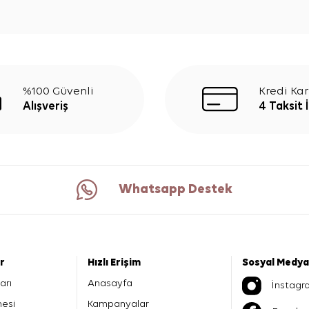
%100 Güvenli
Kredi Kar
Alışveriş
4 Taksit 
Whatsapp Destek
er
Hızlı Erişim
Sosyal Medya
arı
Anasayfa
İnstagr
mesi
Kampanyalar