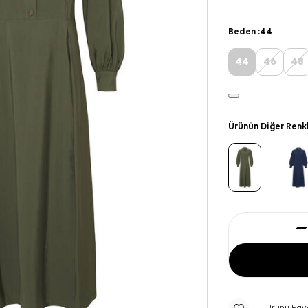
Beden :
44
44
46
48
Ürünün Diğer Renk