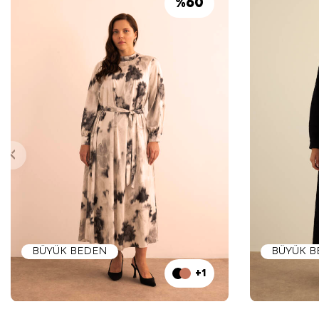
%
60
BÜYÜK BEDEN
BÜYÜK 
+1