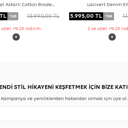
al Astarlı Cotton Brode
Lacivert Denim El
Elbise
TL
13.990,00
TL
5.995,00
TL
11
20
50
%
%
 üzeri +% 20 indirim
2 ve üzeri +% 20 in
ENDİ STİL HİKAYENİ KEŞFETMEK İÇİN BİZE KATI
Kampanya ve yeniliklerden haberdar olmak için üye ol.