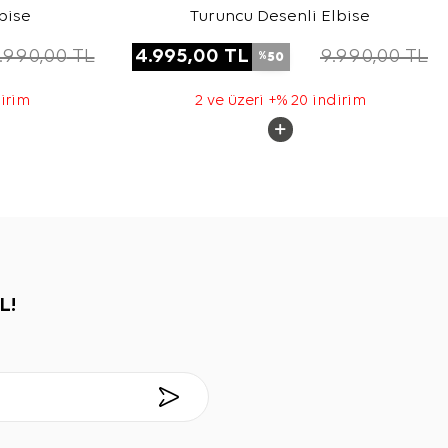
bise
Turuncu Desenli Elbise
.990,00
TL
4.995,00
TL
9.990,00
TL
50
%
dirim
2 ve üzeri +% 20 indirim
L!