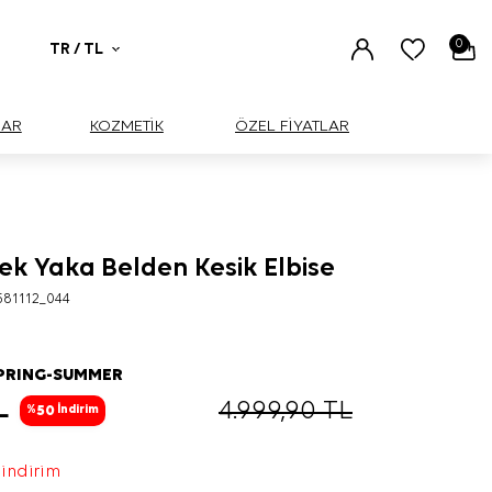
0
TR / TL
UAR
KOZMETİK
ÖZEL FİYATLAR
ek Yaka Belden Kesik Elbise
581112_044
SPRING-SUMMER
L
4.999,90
TL
50
%
İndirim
 indirim