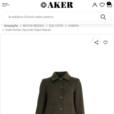
0
Anasayfa
/
BÜYÜK BEDEN
/
DIŞ GİYİM
/
KABAN
/
Haki Kolları Apoletli Kaşe Kaban