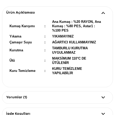
Ürün Açıklaması
Ana Kumaş : %20 RAYON, Ana
Kumaş Karışımı
:
Kumaş : %80 PES, Astar1 :
%100 PES
Yıkama
:
YIKAMAYINIZ
Çamaşır Suyu
:
AĞARTICI KULLANMAYINIZ
TAMBURLU KURUTMA
Kurutma
:
UYGULANMAZ
MAKSİMUM 110°C DE
Ütü
:
ÜTÜLENİR
KURU TEMİZLEME
Kuru Temizleme
:
YAPILABİLİR
Yorumlar (1)
İade Koşulları