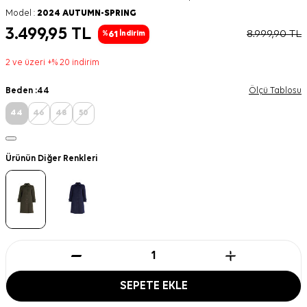
Model :
2024 AUTUMN-SPRING
3.499,95
TL
8.999,90
TL
61
%
İndirim
2 ve üzeri +% 20 indirim
Beden :
44
Ölçü Tablosu
44
46
48
50
Ürünün Diğer Renkleri
SEPETE EKLE