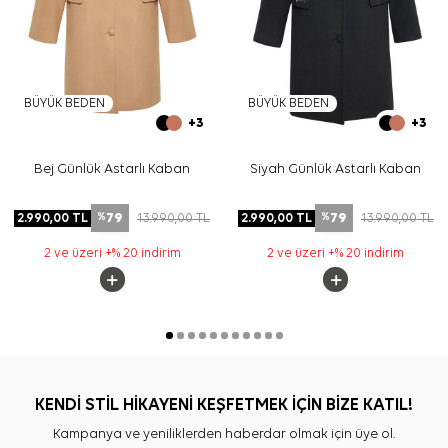
BÜYÜK BEDEN
BÜYÜK BEDEN
+3
+3
Bej Günlük Astarlı Kaban
Siyah Günlük Astarlı Kaban
79
79
2.990,00
TL
13.990,00
TL
2.990,00
TL
13.990,00
TL
%
%
2 ve üzeri +% 20 indirim
2 ve üzeri +% 20 indirim
KENDİ STİL HİKAYENİ KEŞFETMEK İÇİN BİZE KATIL!
Kampanya ve yeniliklerden haberdar olmak için üye ol.