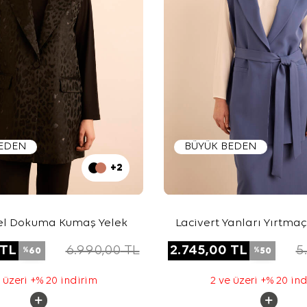
BEDEN
BÜYÜK BEDEN
+2
el Dokuma Kumaş Yelek
Lacivert Yanları Yırtma
Yelek
TL
6.990,00
TL
2.745,00
TL
5
60
50
%
%
 üzeri +% 20 indirim
2 ve üzeri +% 20 in