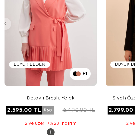
BÜYÜK BEDEN
BÜYÜK 
+1
Detaylı Broşlu Yelek
Siyah Öz
2.595,00
TL
6.490,00
TL
2.799,00
60
%
2 ve üzeri +% 20 indirim
2 ve