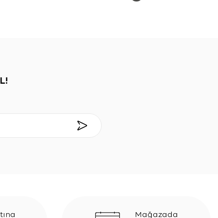
L!
tına
Mağazada