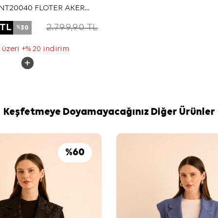
CNT20040 FLOTER AKER
M DETALI EL ÇANTASI
TL
2.799,90
TL
30
%
 üzeri +% 20 indirim
Keşfetmeye Doyamayacağınız Diğer Ürünler
%
60