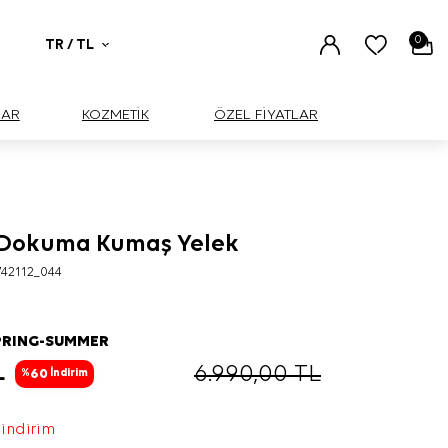
0
TR / TL
UAR
KOZMETİK
ÖZEL FİYATLAR
 Dokuma Kumaş Yelek
BÜYÜK
42112_044
PRING-SUMMER
L
6.990,00
TL
60
%
İndirim
 indirim