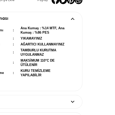
oriye Ekle
Paylaş
ması
Ana Kumaş : %14 MTF, Ana
mı
:
Kumaş : %86 PES
:
YIKAMAYINIZ
u
:
AĞARTICI KULLANMAYINIZ
TAMBURLU KURUTMA
:
UYGULANMAZ
MAKSİMUM 110°C DE
:
ÜTÜLENİR
KURU TEMİZLEME
eme
:
YAPILABİLİR