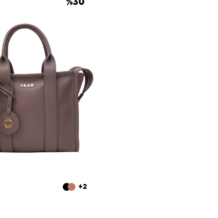
%
30
+2