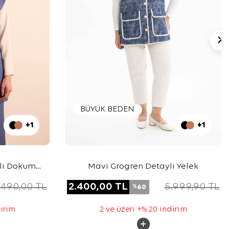
BÜYÜK BEDEN
+1
+1
çlı Dokuma
Mavi Grogren Detaylı Yelek
.490,00
TL
2.400,00
TL
5.999,90
TL
60
%
dirim
2 ve üzeri +% 20 indirim