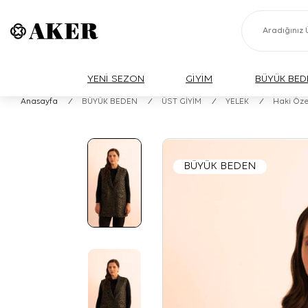
YENİ SEZON
GİYİM
BÜYÜK BED
Anasayfa
/
BÜYÜK BEDEN
/
ÜST GİYİM
/
YELEK
/
Haki Öz
BÜYÜK BEDEN