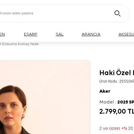
EN
EŞARP
ŞAL
ARANCIA
AKSES
el Dokuma Kumaş Yelek
Haki Özel
BÜYÜK BEDEN
Ürün Kodu :
25SS047
Aker
Model :
2025 S
2.799,00
T
2 ve üzeri +% 20