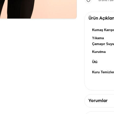
Ürünü Fav
Ürün Açıkla
Kumaş Karışı
Yıkama
Çamaşır Suy
Kurutma
Ütü
Kuru Temizl
Yorumlar