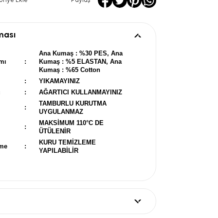
oriye Ekle
Paylaş
ması
Ana Kumaş : %30 PES, Ana
mı
:
Kumaş : %5 ELASTAN, Ana
Kumaş : %65 Cotton
:
YIKAMAYINIZ
u
:
AĞARTICI KULLANMAYINIZ
TAMBURLU KURUTMA
:
UYGULANMAZ
MAKSİMUM 110°C DE
:
ÜTÜLENİR
KURU TEMİZLEME
eme
:
YAPILABİLİR