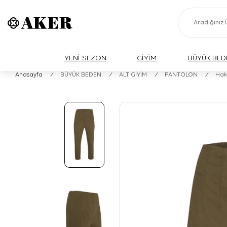
YENİ SEZON
GİYİM
BÜYÜK BED
Anasayfa
/
BÜYÜK BEDEN
/
ALT GİYİM
/
PANTOLON
/
Hak