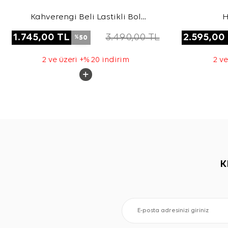
Kahverengi Beli Lastikli Bol
H
Pantolon
1.745,00
TL
3.490,00
TL
2.595,00
50
%
2 ve üzeri +% 20 indirim
2 ve
K