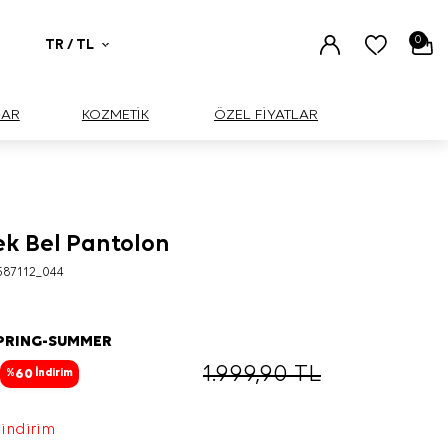
0
TR / TL
UAR
KOZMETİK
ÖZEL FİYATLAR
ek Bel Pantolon
587112_044
SPRING-SUMMER
1.999,90
TL
60
%
İndirim
 indirim