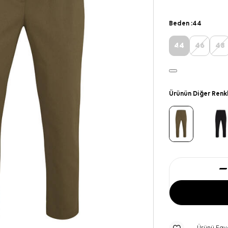
Beden :
44
44
46
48
Ürünün Diğer Renk