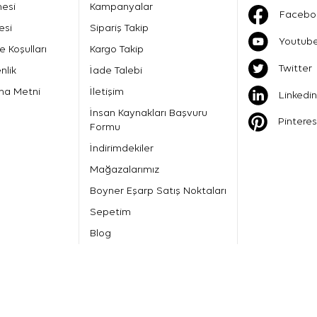
mesi
Kampanyalar
Facebo
esi
Sipariş Takip
Youtub
e Koşulları
Kargo Takip
Twitter
nlik
İade Talebi
ma Metni
İletişim
Linkedin
İnsan Kaynakları Başvuru
Pinteres
Formu
İndirimdekiler
Mağazalarımız
Boyner Eşarp Satış Noktaları
Sepetim
Blog