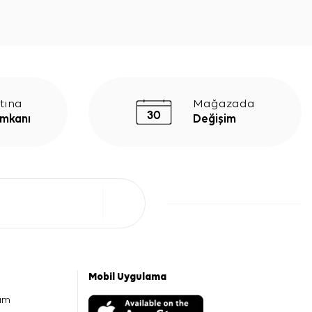
tına
Mağazada
İmkanı
Değişim
Mobil Uygulama
am