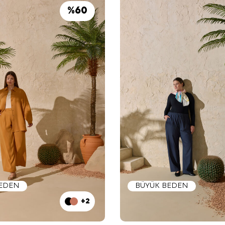
%
60
BEDEN
BÜYÜK BEDEN
+2