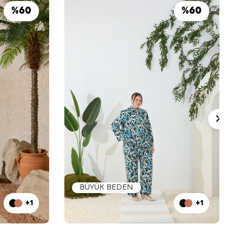
%
60
%
60
BÜYÜK BEDEN
+1
+1