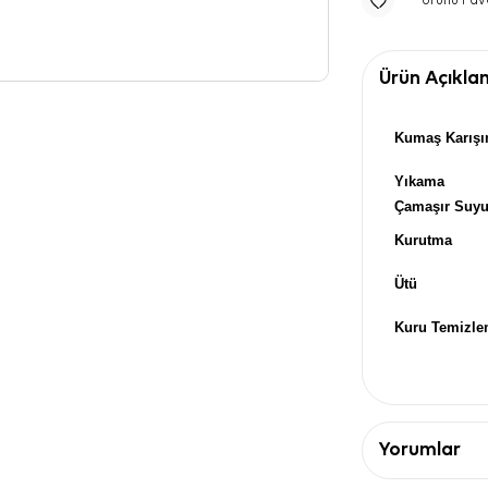
Ürünü Fav
Ürün Açıkla
Kumaş Karışı
Yıkama
Çamaşır Suy
Kurutma
Ütü
Kuru Temizl
Yorumlar