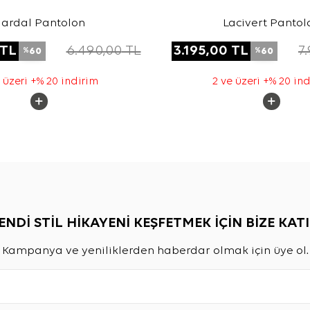
ardal Pantolon
Lacivert Pantol
TL
6.490,00
TL
3.195,00
TL
7
60
60
%
%
 üzeri +% 20 indirim
2 ve üzeri +% 20 in
ENDİ STİL HİKAYENİ KEŞFETMEK İÇİN BİZE KATI
Kampanya ve yeniliklerden haberdar olmak için üye ol.