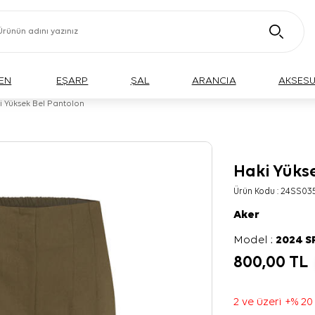
EN
EŞARP
ŞAL
ARANCIA
AKSES
i Yüksek Bel Pantolon
Haki Yüks
Ürün Kodu :
24SS03
Aker
Model :
2024 
800,00
TL
2 ve üzeri +% 20