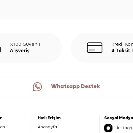
%100 Güvenli
Kredi Kar
Alışveriş
4 Taksit 
Whatsapp Destek
er
Hızlı Erişim
Sosyal Medya
arı
Anasayfa
İnstagr