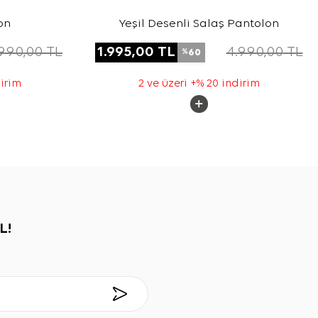
on
Yeşil Desenli Salaş Pantolon
.990,00
TL
1.995,00
TL
4.990,00
TL
60
%
dirim
2 ve üzeri +% 20 indirim
L!