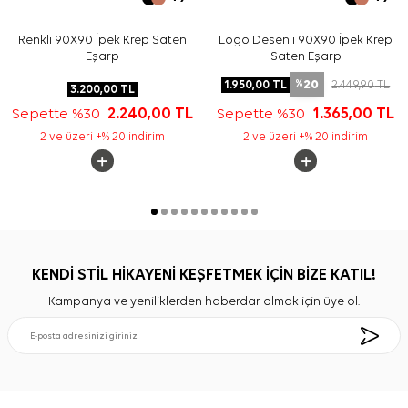
Renkli 90X90 İpek Krep Saten
Logo Desenli 90X90 İpek Krep
Eşarp
Saten Eşarp
20
1.950,00
TL
2.449,90
TL
%
3.200,00
TL
Sepette %30
2.240,00
TL
Sepette %30
1.365,00
TL
2 ve üzeri +% 20 indirim
2 ve üzeri +% 20 indirim
KENDİ STİL HİKAYENİ KEŞFETMEK İÇİN BİZE KATIL!
Kampanya ve yeniliklerden haberdar olmak için üye ol.