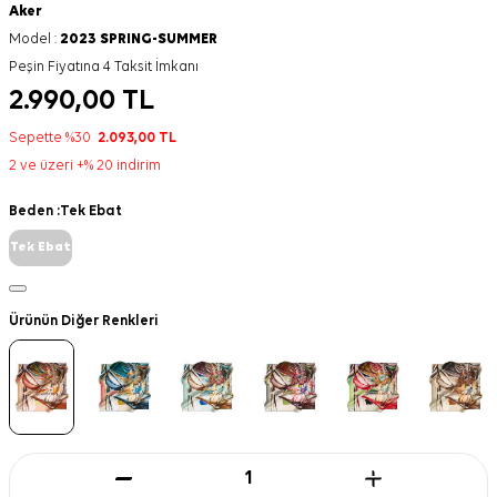
Aker
Model :
2023 SPRING-SUMMER
Peşin Fiyatına 4 Taksit İmkanı
2.990,00
TL
Sepette %30
2.093,00
TL
2 ve üzeri +% 20 indirim
Beden :
Tek Ebat
Tek Ebat
Ürünün Diğer Renkleri