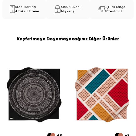
Kredi Kartına
%100 Güvenli
Hızlı Kargo
4 Taksit İmkanı
Alışveriş
Teslimat
Keşfetmeye Doyamayacağınız Diğer Ürünler
+9
+9