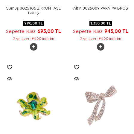
Gümüş 8025105 ZİRKON TAŞLI
Altın 8025089 PAPATYA BROŞ
BROŞ
990,00
TL
1.350,00
TL
Sepette %30
693,00
TL
Sepette %30
945,00
TL
2 ve üzeri +% 20 indirim
2 ve üzeri +% 20 indirim