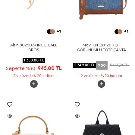
+1
+1
Altın 8025079 İNCİLİ LALE
Mavi CNT20120 KOT
BROŞ
GÖRÜNÜMLÜ TOTE ÇANTA
1.350,00
TL
50
2.749,00
TL
5.499,90
TL
%
Sepette %30
945,00
TL
2 ve üzeri +% 20 indirim
2 ve üzeri +% 20 indirim