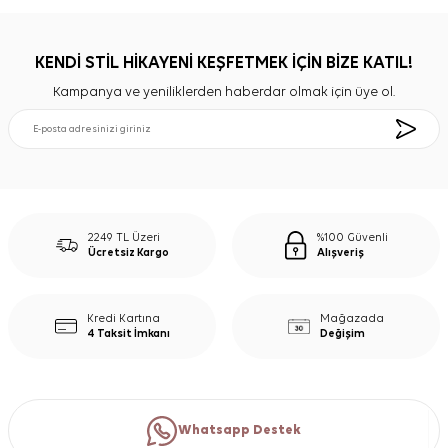
KENDİ STİL HİKAYENİ KEŞFETMEK İÇİN BİZE KATIL!
Kampanya ve yeniliklerden haberdar olmak için üye ol.
2249 TL Üzeri
%100 Güvenli
Ücretsiz Kargo
Alışveriş
Kredi Kartına
Mağazada
4 Taksit İmkanı
Değişim
Whatsapp Destek