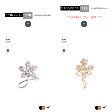
20
1.430,00
TL
1.790,00
TL
%
30
1.115,00
TL
1.590,00
TL
%
2 ve üzeri +% 20 indirim
+1
+1