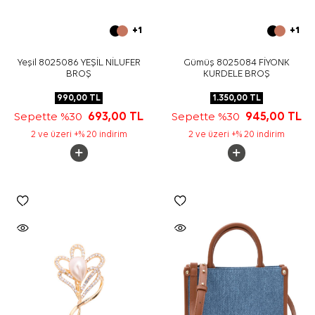
+1
+1
Yeşil 8025086 YEŞİL NİLUFER
Gümüş 8025084 FİYONK
BROŞ
KURDELE BROŞ
990,00
TL
1.350,00
TL
Sepette %30
693,00
TL
Sepette %30
945,00
TL
2 ve üzeri +% 20 indirim
2 ve üzeri +% 20 indirim