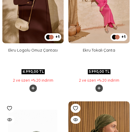
+1
+1
Ekru Logolu Omuz Çantası
Ekru Tokalı Çanta
4.990,00
TL
5.990,00
TL
2 ve üzeri +% 20 indirim
2 ve üzeri +% 20 indirim