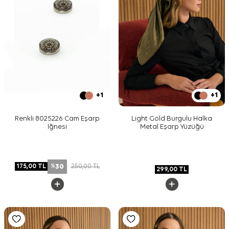
+1
+1
Renkli 8025226 Cam Eşarp
Light Gold Burgulu Halka
İğnesi
Metal Eşarp Yüzüğü
30
175,00
TL
250,00
TL
%
299,00
TL