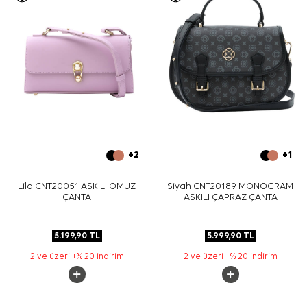
+2
+1
Lila CNT20051 ASKILI OMUZ
Siyah CNT20189 MONOGRAM
ÇANTA
ASKILI ÇAPRAZ ÇANTA
5.199,90
TL
5.999,90
TL
2 ve üzeri +% 20 indirim
2 ve üzeri +% 20 indirim