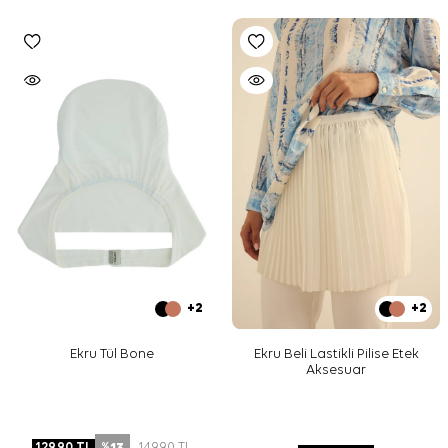
+2
+2
Ekru Tül Bone
Ekru Beli Lastikli Pilise Etek
Aksesuar
13
129,90
TL
149,90
TL
%