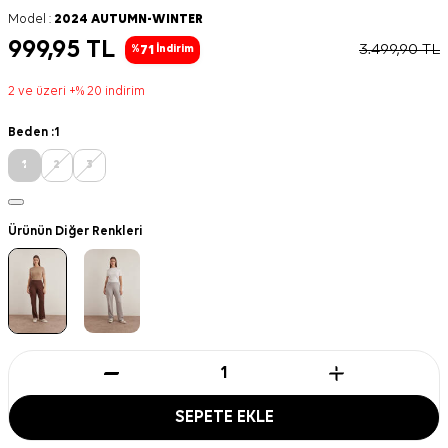
Model :
2024 AUTUMN-WINTER
999,95
TL
3.499,90
TL
71
%
İndirim
2 ve üzeri +% 20 indirim
Beden :
1
1
2
3
Ürünün Diğer Renkleri
SEPETE EKLE