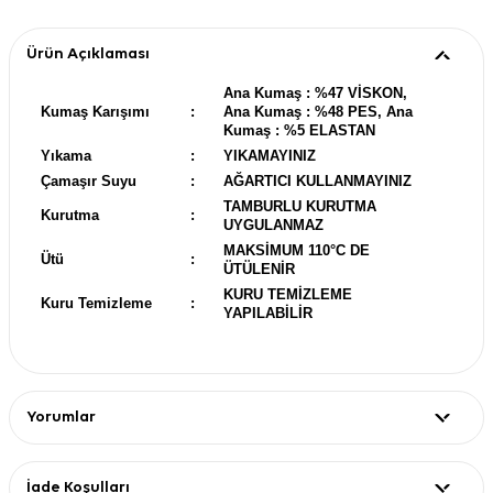
Ürün Açıklaması
Ana Kumaş : %47 VİSKON,
Kumaş Karışımı
:
Ana Kumaş : %48 PES, Ana
Kumaş : %5 ELASTAN
Yıkama
:
YIKAMAYINIZ
Çamaşır Suyu
:
AĞARTICI KULLANMAYINIZ
TAMBURLU KURUTMA
Kurutma
:
UYGULANMAZ
MAKSİMUM 110°C DE
Ütü
:
ÜTÜLENİR
KURU TEMİZLEME
Kuru Temizleme
:
YAPILABİLİR
Yorumlar
İade Koşulları