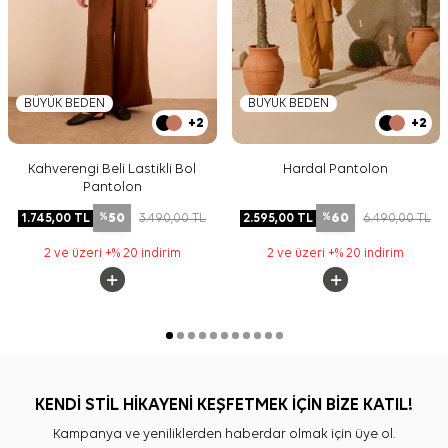
BÜYÜK BEDEN
BÜYÜK BEDEN
+2
+2
Kahverengi Beli Lastikli Bol
Hardal Pantolon
Pantolon
50
60
1.745,00
TL
3.490,00
TL
2.595,00
TL
6.490,00
TL
%
%
2 ve üzeri +% 20 indirim
2 ve üzeri +% 20 indirim
KENDİ STİL HİKAYENİ KEŞFETMEK İÇİN BİZE KATIL!
Kampanya ve yeniliklerden haberdar olmak için üye ol.