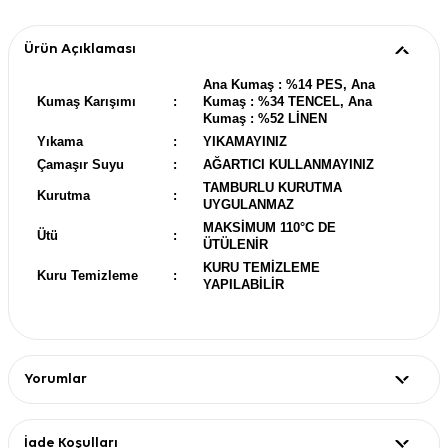
Ürün Açıklaması
Ana Kumaş : %14 PES, Ana
Kumaş Karışımı
:
Kumaş : %34 TENCEL, Ana
Kumaş : %52 LİNEN
Yıkama
:
YIKAMAYINIZ
Çamaşır Suyu
:
AĞARTICI KULLANMAYINIZ
TAMBURLU KURUTMA
Kurutma
:
UYGULANMAZ
MAKSİMUM 110°C DE
Ütü
:
ÜTÜLENİR
KURU TEMİZLEME
Kuru Temizleme
:
YAPILABİLİR
Yorumlar
İade Koşulları