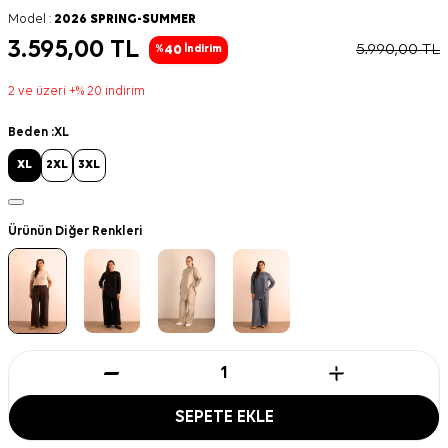
Model :
2026 SPRING-SUMMER
3.595,00
TL
5.990,00
TL
40
%
İndirim
2 ve üzeri +% 20 indirim
Beden :
XL
XL
2XL
3XL
Ürünün Diğer Renkleri
SEPETE EKLE