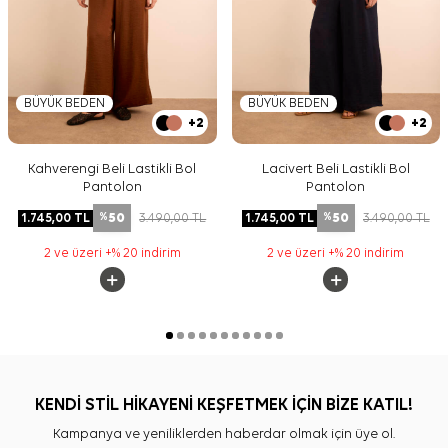
BÜYÜK BEDEN
BÜYÜK BEDEN
+2
+2
Kahverengi Beli Lastikli Bol
Lacivert Beli Lastikli Bol
Pantolon
Pantolon
50
50
1.745,00
TL
3.490,00
TL
1.745,00
TL
3.490,00
TL
%
%
2 ve üzeri +% 20 indirim
2 ve üzeri +% 20 indirim
KENDİ STİL HİKAYENİ KEŞFETMEK İÇİN BİZE KATIL!
Kampanya ve yeniliklerden haberdar olmak için üye ol.