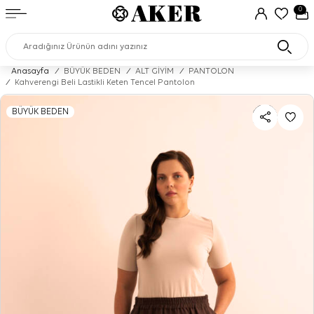
0
Anasayfa
/
BÜYÜK BEDEN
/
ALT GİYİM
/
PANTOLON
/
Kahverengi Beli Lastikli Keten Tencel Pantolon
BÜYÜK BEDEN