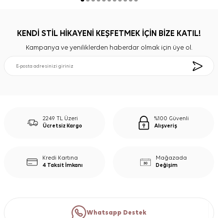
KENDİ STİL HİKAYENİ KEŞFETMEK İÇİN BİZE KATIL!
Kampanya ve yeniliklerden haberdar olmak için üye ol.
2249 TL Üzeri
%100 Güvenli
Ücretsiz Kargo
Alışveriş
Kredi Kartına
Mağazada
4 Taksit İmkanı
Değişim
Whatsapp Destek