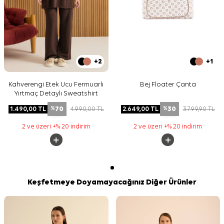
+2
+1
Kahverengi Etek Ucu Fermuarlı
Bej Floater Çanta
Yırtmaç Detaylı Sweatshirt
70
30
1.490,00
TL
4.990,00
TL
2.649,00
TL
3.799,90
TL
%
%
2 ve üzeri +% 20 indirim
2 ve üzeri +% 20 indirim
Keşfetmeye Doyamayacağınız Diğer Ürünler