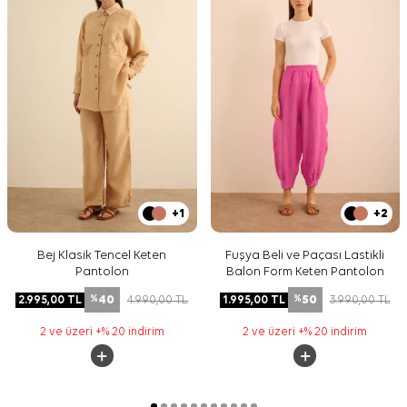
+1
+2
Bej Klasik Tencel Keten
Fuşya Beli ve Paçası Lastikli
Pantolon
Balon Form Keten Pantolon
40
50
2.995,00
TL
4.990,00
TL
1.995,00
TL
3.990,00
TL
%
%
2 ve üzeri +% 20 indirim
2 ve üzeri +% 20 indirim