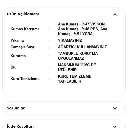
Ürün Açıklaması
Ana Kumaş : %47 VİSKON,
Kumaş Karışımı
:
Ana Kumaş : %48 PES, Ana
Kumaş : %5 LYCRA
Yıkama
:
YIKAMAYINIZ
Çamaşır Suyu
:
AĞARTICI KULLANMAYINIZ
TAMBURLU KURUTMA
Kurutma
:
UYGULANMAZ
MAKSİMUM 110°C DE
Ütü
:
ÜTÜLENİR
KURU TEMİZLEME
Kuru Temizleme
:
YAPILABİLİR
Yorumlar
İade Koşulları