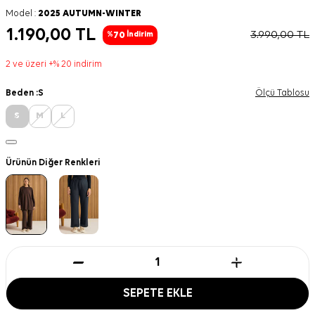
Model :
2025 AUTUMN-WINTER
1.190,00
TL
3.990,00
TL
70
%
İndirim
2 ve üzeri +% 20 indirim
Beden :
S
Ölçü Tablosu
S
M
L
Ürünün Diğer Renkleri
SEPETE EKLE