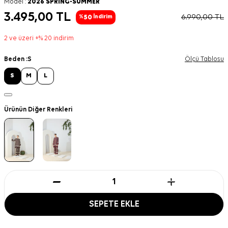
Model :
2026 SPRING-SUMMER
3.495,00
TL
6.990,00
TL
50
%
İndirim
2 ve üzeri +% 20 indirim
Beden :
S
Ölçü Tablosu
S
M
L
Ürünün Diğer Renkleri
SEPETE EKLE