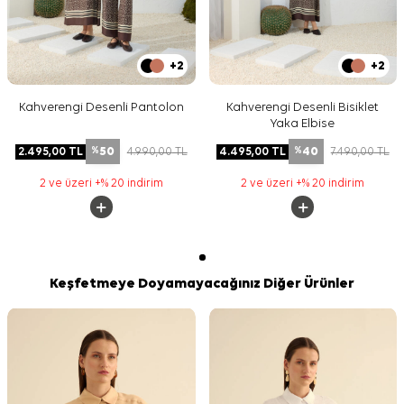
+2
+2
Kahverengi Desenli Pantolon
Kahverengi Desenli Bisiklet
Yaka Elbise
50
40
2.495,00
TL
4.990,00
TL
4.495,00
TL
7.490,00
TL
%
%
2 ve üzeri +% 20 indirim
2 ve üzeri +% 20 indirim
Keşfetmeye Doyamayacağınız Diğer Ürünler