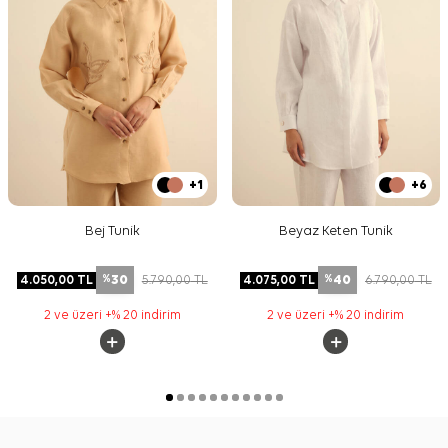
+1
+6
Bej Tunik
Beyaz Keten Tunik
30
40
4.050,00
TL
5.790,00
TL
4.075,00
TL
6.790,00
TL
%
%
2 ve üzeri +% 20 indirim
2 ve üzeri +% 20 indirim