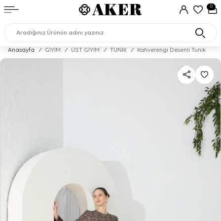
0
Anasayfa
/
GİYİM
/
ÜST GİYİM
/
TUNİK
/
Kahverengi Desenli Tunik