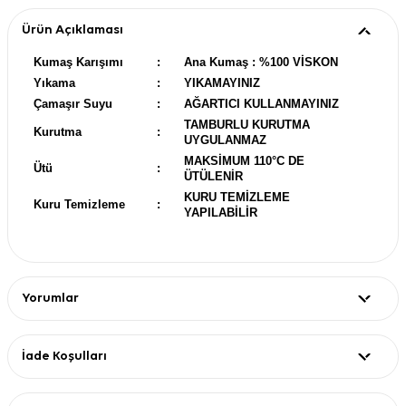
Ürün Açıklaması
Kumaş Karışımı
:
Ana Kumaş : %100 VİSKON
Yıkama
:
YIKAMAYINIZ
Çamaşır Suyu
:
AĞARTICI KULLANMAYINIZ
TAMBURLU KURUTMA
Kurutma
:
UYGULANMAZ
MAKSİMUM 110°C DE
Ütü
:
ÜTÜLENİR
KURU TEMİZLEME
Kuru Temizleme
:
YAPILABİLİR
Yorumlar
İade Koşulları