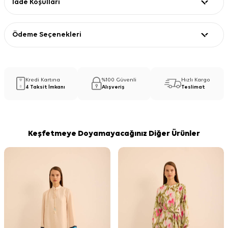
İade Koşulları
Ödeme Seçenekleri
Kredi Kartına
%100 Güvenli
Hızlı Kargo
4 Taksit İmkanı
Alışveriş
Teslimat
Keşfetmeye Doyamayacağınız Diğer Ürünler