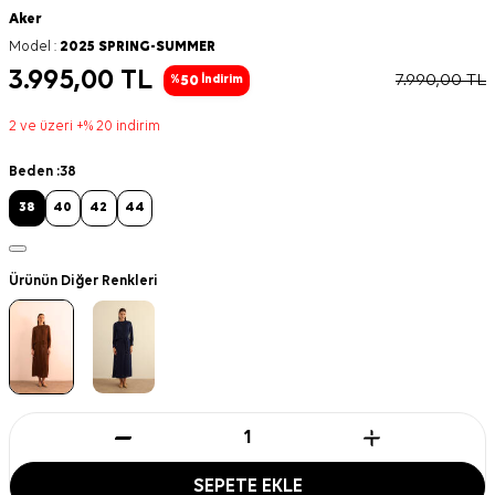
Aker
Model :
2025 SPRING-SUMMER
3.995,00
TL
7.990,00
TL
50
%
İndirim
2 ve üzeri +% 20 indirim
Beden :
38
38
40
42
44
Ürünün Diğer Renkleri
SEPETE EKLE