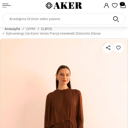
0
Anasayfa
/
GİYİM
/
ELBİSE
/
Kahverengi Üst Kısmı Volan Parça Hareketli Dökümlü Elbise