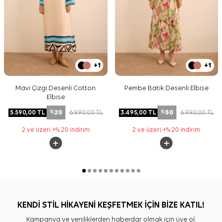
+1
+1
Mavi Çizgi Desenli Cotton
Pembe Batik Desenli Elbise
Elbise
20
50
5.590,00
TL
6.990,00
TL
3.495,00
TL
6.990,00
TL
%
%
2 ve üzeri +% 20 indirim
2 ve üzeri +% 20 indirim
KENDİ STİL HİKAYENİ KEŞFETMEK İÇİN BİZE KATIL!
Kampanya ve yeniliklerden haberdar olmak için üye ol.