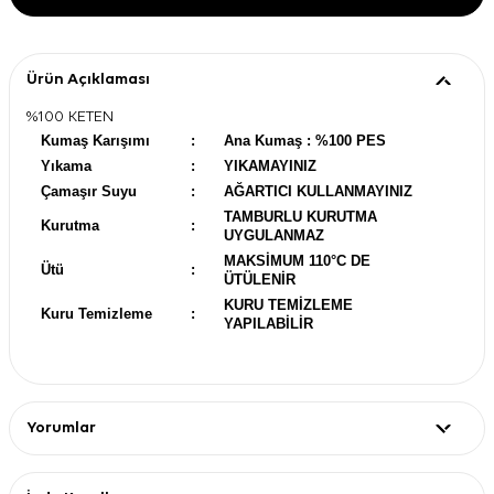
Ürün Açıklaması
%100 KETEN
Kumaş Karışımı
:
Ana Kumaş : %100 PES
Yıkama
:
YIKAMAYINIZ
Çamaşır Suyu
:
AĞARTICI KULLANMAYINIZ
TAMBURLU KURUTMA
Kurutma
:
UYGULANMAZ
MAKSİMUM 110°C DE
Ütü
:
ÜTÜLENİR
KURU TEMİZLEME
Kuru Temizleme
:
YAPILABİLİR
Yorumlar