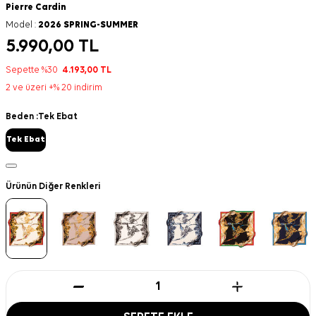
Pierre Cardin
Model :
2026 SPRING-SUMMER
5.990,00
TL
Sepette %30
4.193,00
TL
2 ve üzeri +% 20 indirim
Beden :
Tek Ebat
Tek Ebat
Ürünün Diğer Renkleri