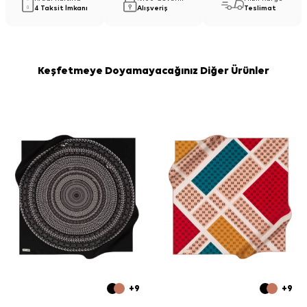
4 Taksit İmkanı
Alışveriş
Teslimat
Keşfetmeye Doyamayacağınız Diğer Ürünler
+9
+9