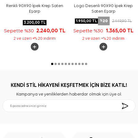
Renkli 90X90 İpek Krep Saten
Logo Desenli 90X90 İpek Krep
Eşarp
Saten Eşarp
20
1.950,00
TL
2.449,90
TL
%
3.200,00
TL
Sepette %30
2.240,00
TL
Sepette %30
1.365,00
TL
2 ve üzeri +% 20 indirim
2 ve üzeri +% 20 indirim
KENDİ STİL HİKAYENİ KEŞFETMEK İÇİN BİZE KATIL!
Kampanya ve yeniliklerden haberdar olmak için üye ol.