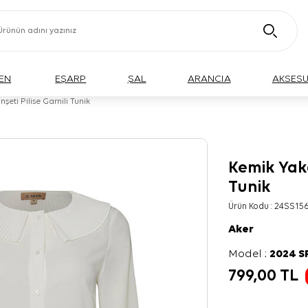
EN
EŞARP
ŞAL
ARANCIA
AKSES
eti Pilise Garnili Tunik
Kemik Yaka
Tunik
Ürün Kodu :
24SS156
Aker
Model :
2024 
799,00
TL