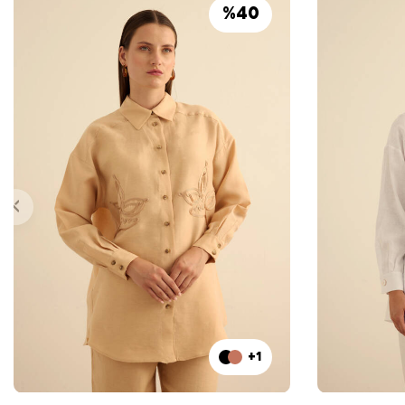
%
40
+1