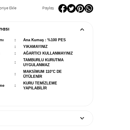
oriye Ekle
Paylaş
ması
mı
:
Ana Kumaş : %100 PES
:
YIKAMAYINIZ
u
:
AĞARTICI KULLANMAYINIZ
TAMBURLU KURUTMA
:
UYGULANMAZ
MAKSİMUM 110°C DE
:
ÜTÜLENİR
KURU TEMİZLEME
eme
:
YAPILABİLİR