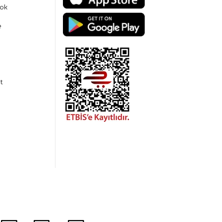
ok
e
t