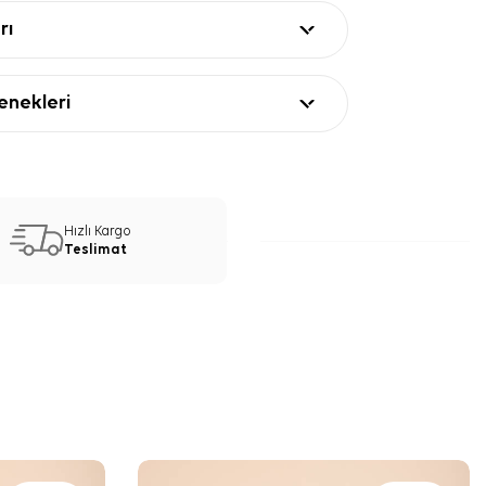
rı
nekleri
Hızlı Kargo
Teslimat