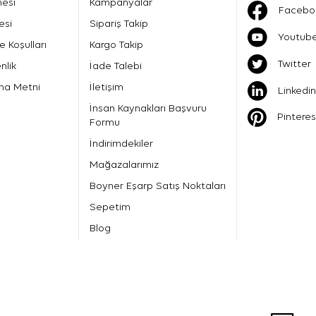
mesi
Kampanyalar
Facebo
esi
Sipariş Takip
Youtub
e Koşulları
Kargo Takip
Twitter
nlik
İade Talebi
ma Metni
İletişim
Linkedin
İnsan Kaynakları Başvuru
Pinteres
Formu
İndirimdekiler
Mağazalarımız
Boyner Eşarp Satış Noktaları
Sepetim
Blog