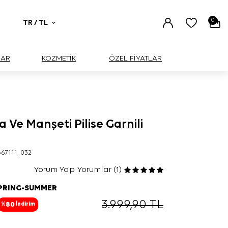
0
TR / TL
UAR
KOZMETİK
ÖZEL FİYATLAR
 Ve Manşeti Pilise Garnili
67111_032
Yorum Yap
Yorumlar (1)
SPRING-SUMMER
3.999,90
TL
80
%
İndirim