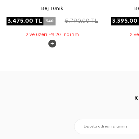
Bej Tunik
B
3.475,00
TL
5.790,00
TL
3.395,00
40
%
2 ve üzeri +% 20 indirim
2 ve
K