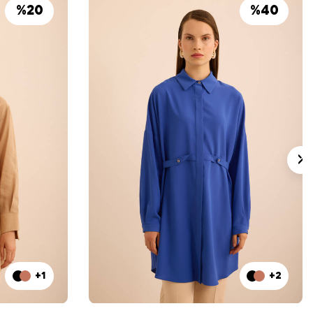
%
20
%
40
+1
+2