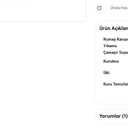
Ürünü Fav
Ürün Açıkla
Kumaş Karışı
Yıkama
Çamaşır Suy
Kurutma
Ütü
Kuru Temizl
Yorumlar (1)