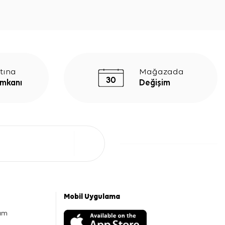
tına
Mağazada
İmkanı
Değişim
Mobil Uygulama
am