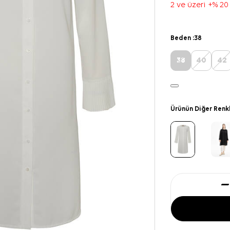
2 ve üzeri +% 20
Beden :
38
38
40
42
Ürünün Diğer Renk