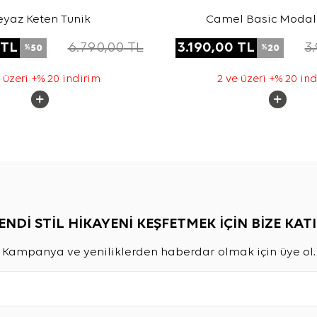
eyaz Keten Tunik
Camel Basic Modal
TL
6.790,00
TL
3.190,00
TL
3
50
20
%
%
 üzeri +% 20 indirim
2 ve üzeri +% 20 in
ENDİ STİL HİKAYENİ KEŞFETMEK İÇİN BİZE KATI
Kampanya ve yeniliklerden haberdar olmak için üye ol.