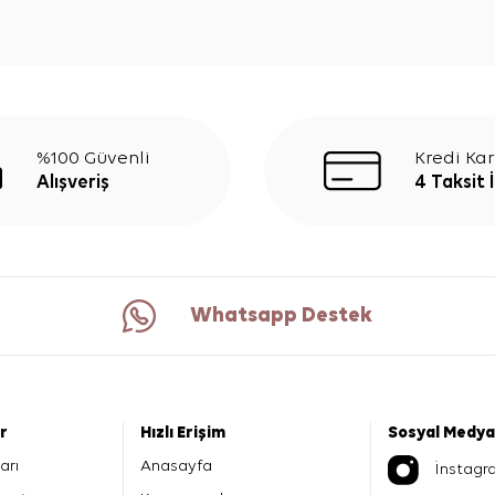
%100 Güvenli
Kredi Kar
Alışveriş
4 Taksit 
Whatsapp Destek
er
Hızlı Erişim
Sosyal Medya
arı
Anasayfa
İnstagr