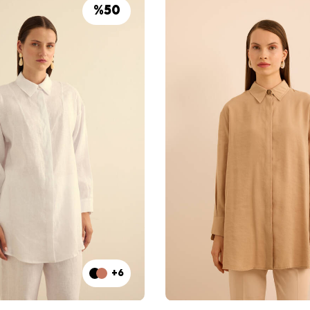
%
50
+6