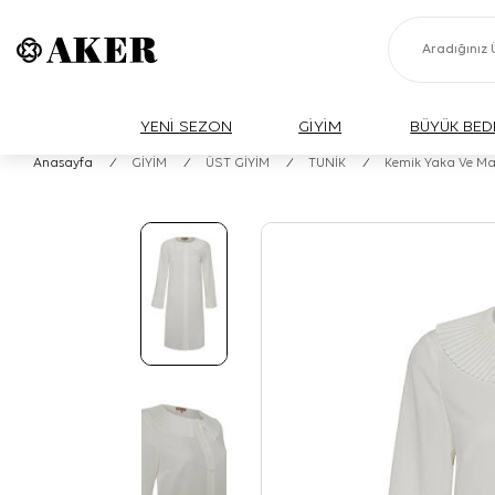
YENİ SEZON
GİYİM
BÜYÜK BED
Anasayfa
/
GİYİM
/
ÜST GİYİM
/
TUNİK
/
Kemik Yaka Ve Manş