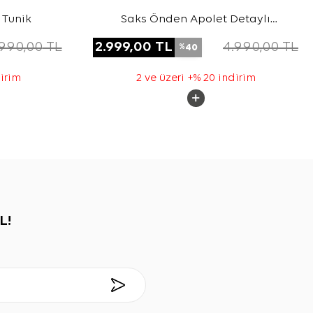
 Tunik
Saks Önden Apolet Detaylı
Dokuma Tunik
.990,00
TL
2.999,00
TL
4.990,00
TL
40
%
dirim
2 ve üzeri +% 20 indirim
L!