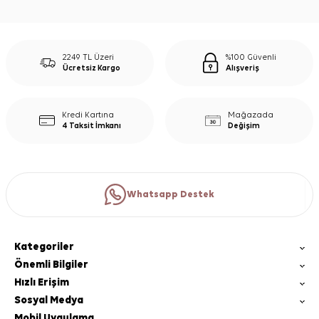
2249 TL Üzeri
%100 Güvenli
Ücretsiz Kargo
Alışveriş
Kredi Kartına
Mağazada
4 Taksit İmkanı
Değişim
Whatsapp Destek
Kategoriler
Önemli Bilgiler
Hızlı Erişim
Sosyal Medya
Mobil Uygulama