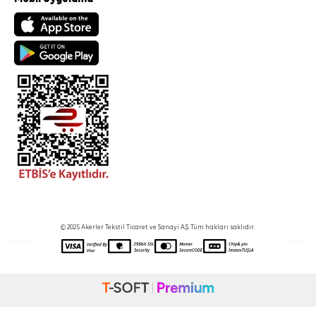
© 2025 Akerler Tekstil Ticaret ve Sanayi A.Ş. Tüm hakları saklıdır.