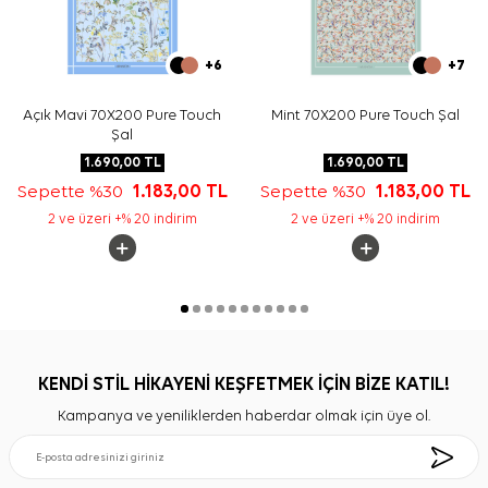
+6
+7
Açık Mavi 70X200 Pure Touch
Mint 70X200 Pure Touch Şal
Şal
1.690,00
TL
1.690,00
TL
Sepette %30
1.183,00
TL
Sepette %30
1.183,00
TL
2 ve üzeri +% 20 indirim
2 ve üzeri +% 20 indirim
KENDİ STİL HİKAYENİ KEŞFETMEK İÇİN BİZE KATIL!
Kampanya ve yeniliklerden haberdar olmak için üye ol.