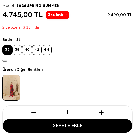
Model :
2026 SPRING-SUMMER
4.745,00
TL
9.490,00
TL
50
%
İndirim
2 ve üzeri +% 20 indirim
Beden :
36
36
38
40
42
44
Ürünün Diğer Renkleri
SEPETE EKLE