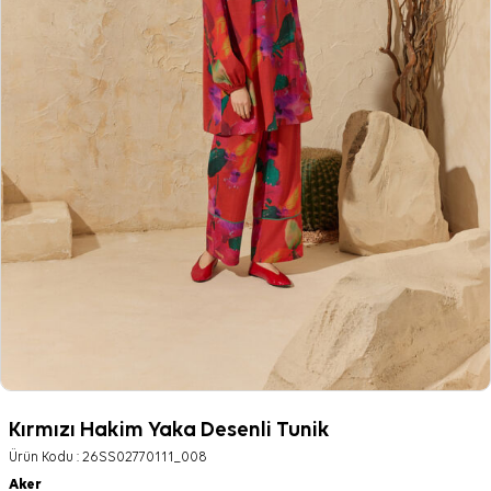
Kırmızı Hakim Yaka Desenli Tunik
Ürün Kodu :
26SS02770111_008
Aker