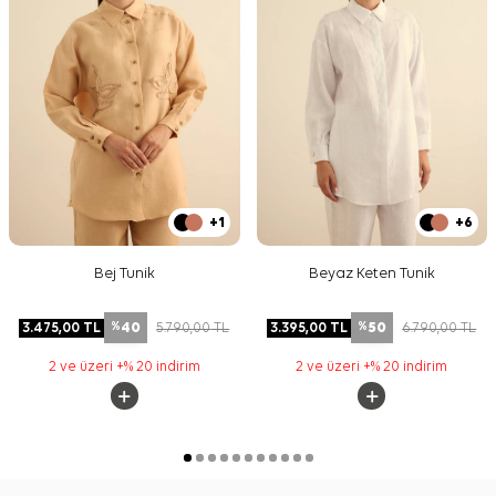
+1
+6
Bej Tunik
Beyaz Keten Tunik
40
50
3.475,00
TL
5.790,00
TL
3.395,00
TL
6.790,00
TL
%
%
2 ve üzeri +% 20 indirim
2 ve üzeri +% 20 indirim