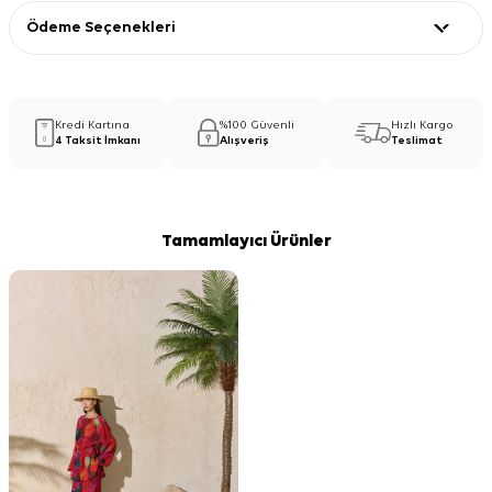
Ödeme Seçenekleri
Kredi Kartına
%100 Güvenli
Hızlı Kargo
4 Taksit İmkanı
Alışveriş
Teslimat
Tamamlayıcı Ürünler