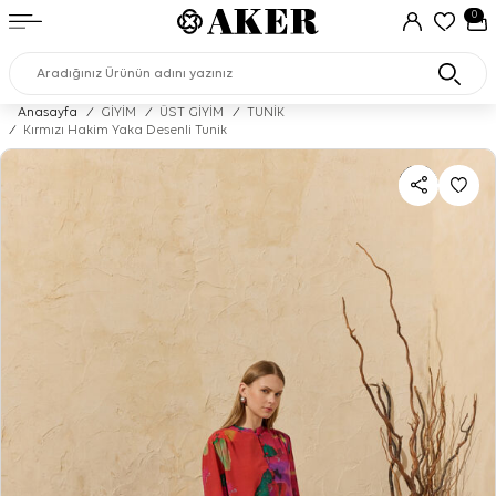
0
Anasayfa
/
GİYİM
/
ÜST GİYİM
/
TUNİK
/
Kırmızı Hakim Yaka Desenli Tunik