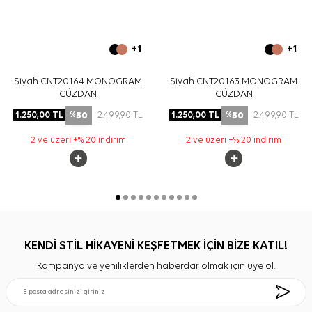
+1
+1
Siyah CNT20164 MONOGRAM
Siyah CNT20163 MONOGRAM
CÜZDAN
CÜZDAN
50
50
1.250,00
TL
2.499,90
TL
1.250,00
TL
2.499,90
TL
%
%
2 ve üzeri +% 20 indirim
2 ve üzeri +% 20 indirim
KENDİ STİL HİKAYENİ KEŞFETMEK İÇİN BİZE KATIL!
Kampanya ve yeniliklerden haberdar olmak için üye ol.