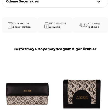
Ödeme Seçenekleri
Kredi Kartına
%100 Güvenli
Hızlı Kargo
4 Taksit İmkanı
Alışveriş
Teslimat
Keşfetmeye Doyamayacağınız Diğer Ürünler