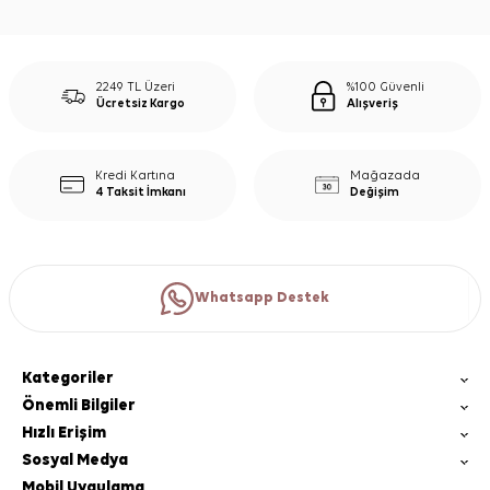
2249 TL Üzeri
%100 Güvenli
Ücretsiz Kargo
Alışveriş
Kredi Kartına
Mağazada
4 Taksit İmkanı
Değişim
Whatsapp Destek
Kategoriler
Önemli Bilgiler
Hızlı Erişim
Sosyal Medya
Mobil Uygulama