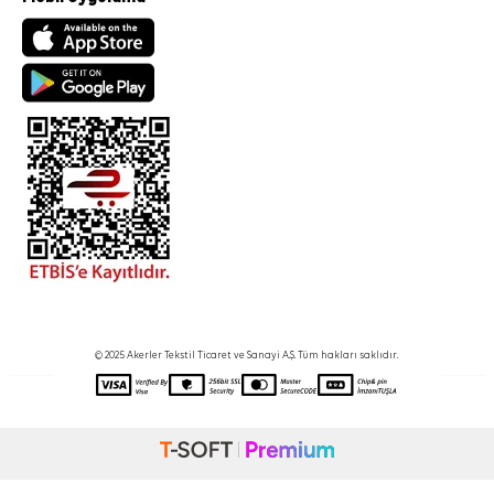
© 2025 Akerler Tekstil Ticaret ve Sanayi A.Ş. Tüm hakları saklıdır.