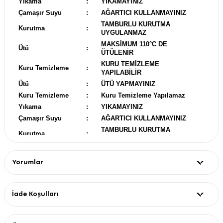
Yıkama
:
YIKAMAYINIZ
Çamaşır Suyu
:
AĞARTICI KULLANMAYINIZ
TAMBURLU KURUTMA
Kurutma
:
UYGULANMAZ
MAKSİMUM 110°C DE
Ütü
:
ÜTÜLENİR
KURU TEMİZLEME
Kuru Temizleme
:
YAPILABİLİR
Ütü
:
ÜTÜ YAPMAYINIZ
Kuru Temizleme
:
Kuru Temizleme Yapılamaz
Yıkama
:
YIKAMAYINIZ
Çamaşır Suyu
:
AĞARTICI KULLANMAYINIZ
TAMBURLU KURUTMA
Kurutma
:
UYGULANMAZ
Ütü
:
ÜTÜ YAPMAYINIZ
Kuru Temizleme
:
Kuru Temizleme Yapılamaz
Yorumlar
İade Koşulları