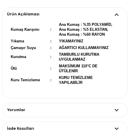
Ürün Açıklaması
Ana Kumaş : %35 POLYAMİD,
Kumaş Karışımı
:
Ana Kumaş : %5 ELASTAN,
Ana Kumaş : %60 RAYON
Yıkama
:
YIKAMAYINIZ
Çamaşır Suyu
:
AĞARTICI KULLANMAYINIZ
TAMBURLU KURUTMA
Kurutma
:
UYGULANMAZ
MAKSİMUM 110°C DE
Ütü
:
ÜTÜLENİR
KURU TEMİZLEME
Kuru Temizleme
:
YAPILABİLİR
Yorumlar
İade Koşulları