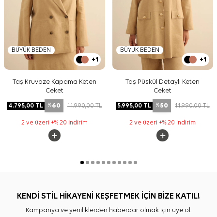
BÜYÜK BEDEN
BÜYÜK BEDEN
+1
+1
Taş Kruvaze Kapama Keten
Taş Püskül Detaylı Keten
Ceket
Ceket
60
50
4.795,00
TL
11.990,00
TL
5.995,00
TL
11.990,00
TL
%
%
2 ve üzeri +% 20 indirim
2 ve üzeri +% 20 indirim
KENDİ STİL HİKAYENİ KEŞFETMEK İÇİN BİZE KATIL!
Kampanya ve yeniliklerden haberdar olmak için üye ol.