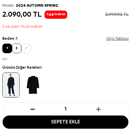
Model :
2024 AUTUMN-SPRING
2.090,00
TL
5.999,90
TL
65
%
İndirim
2 ve üzeri +% 20 indirim
Beden :
1
Ölçü Tablosu
1
2
3
Ürünün Diğer Renkleri
SEPETE EKLE