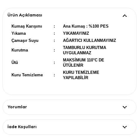
Ürün Açıklaması
Kumaş Karışımı
:
Ana Kumaş : %100 PES
Yıkama
:
YIKAMAYINIZ
Çamaşır Suyu
:
AĞARTICI KULLANMAYINIZ
TAMBURLU KURUTMA
Kurutma
:
UYGULANMAZ
MAKSİMUM 110°C DE
Ütü
:
ÜTÜLENİR
KURU TEMİZLEME
Kuru Temizleme
:
YAPILABİLİR
Yorumlar
İade Koşulları