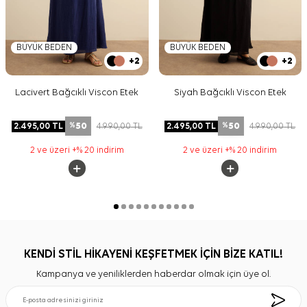
BÜYÜK BEDEN
BÜYÜK BEDEN
+2
+2
Lacivert Bağcıklı Viscon Etek
Siyah Bağcıklı Viscon Etek
50
50
2.495,00
TL
4.990,00
TL
2.495,00
TL
4.990,00
TL
%
%
2 ve üzeri +% 20 indirim
2 ve üzeri +% 20 indirim
KENDİ STİL HİKAYENİ KEŞFETMEK İÇİN BİZE KATIL!
Kampanya ve yeniliklerden haberdar olmak için üye ol.