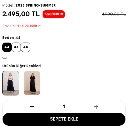
Model :
2025 SPRING-SUMMER
2.495,00
TL
4.990,00
TL
50
%
İndirim
2 ve üzeri +% 20 indirim
Beden :
44
44
46
48
Ürünün Diğer Renkleri
SEPETE EKLE