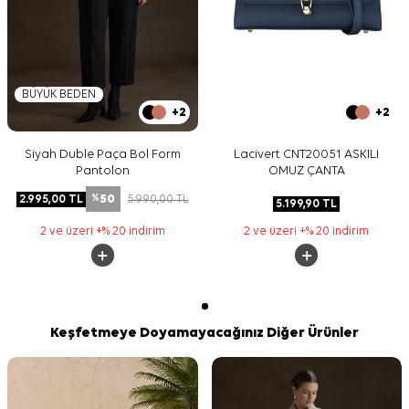
BÜYÜK BEDEN
+2
+2
Siyah Duble Paça Bol Form
Lacivert CNT20051 ASKILI
Pantolon
OMUZ ÇANTA
50
2.995,00
TL
5.990,00
TL
%
5.199,90
TL
2 ve üzeri +% 20 indirim
2 ve üzeri +% 20 indirim
Keşfetmeye Doyamayacağınız Diğer Ürünler