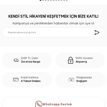
KENDİ STİL HİKAYENİ KEŞFETMEK İÇİN BİZE KATIL!
Kampanya ve yeniliklerden haberdar olmak için üye ol.
2249 TL Üzeri
%100 Güvenli
Ücretsiz Kargo
Alışveriş
Kredi Kartına
Mağazada
4 Taksit İmkanı
Değişim
Whatsapp Destek