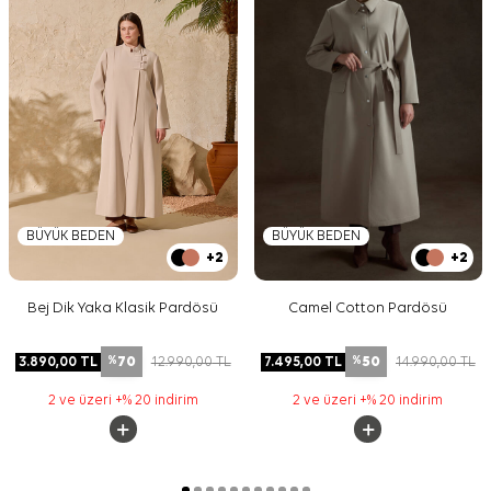
BÜYÜK BEDEN
BÜYÜK BEDEN
+2
+2
Bej Dik Yaka Klasik Pardösü
Camel Cotton Pardösü
70
50
3.890,00
TL
12.990,00
TL
7.495,00
TL
14.990,00
TL
%
%
2 ve üzeri +% 20 indirim
2 ve üzeri +% 20 indirim