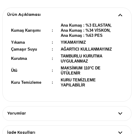
Ürün Açıklaması
Ana Kumaş : %3 ELASTAN,
Kumaş Karışımı
:
Ana Kumaş : %34 VİSKON,
Ana Kumaş : %63 PES
Yıkama
:
YIKAMAYINIZ
Çamaşır Suyu
:
AĞARTICI KULLANMAYINIZ
TAMBURLU KURUTMA
Kurutma
:
UYGULANMAZ
MAKSİMUM 110°C DE
Ütü
:
ÜTÜLENİR
KURU TEMİZLEME
Kuru Temizleme
:
YAPILABİLİR
Yorumlar
İade Koşulları