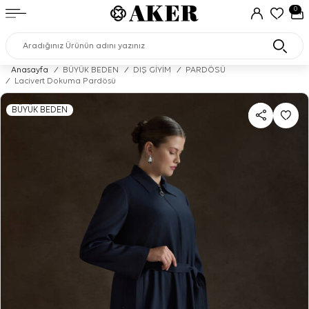
0
Anasayfa
/
BÜYÜK BEDEN
/
DIŞ GİYİM
/
PARDÖSÜ
/
Lacivert Dokuma Pardösü
BÜYÜK BEDEN