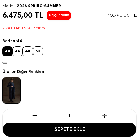
Model :
2026 SPRING-SUMMER
6.475,00
TL
10.790,00
TL
40
%
İndirim
2 ve üzeri +% 20 indirim
Beden :
44
44
46
48
50
Ürünün Diğer Renkleri
SEPETE EKLE