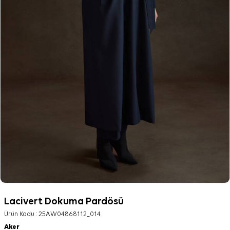
Lacivert Dokuma Pardösü
Ürün Kodu :
25AW04868112_014
Aker