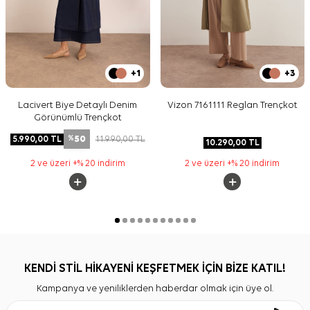
+1
+3
Lacivert Biye Detaylı Denim
Vizon 7161111 Reglan Trençkot
Görünümlü Trençkot
50
5.990,00
TL
11.990,00
TL
%
10.290,00
TL
2 ve üzeri +% 20 indirim
2 ve üzeri +% 20 indirim
KENDİ STİL HİKAYENİ KEŞFETMEK İÇİN BİZE KATIL!
Kampanya ve yeniliklerden haberdar olmak için üye ol.