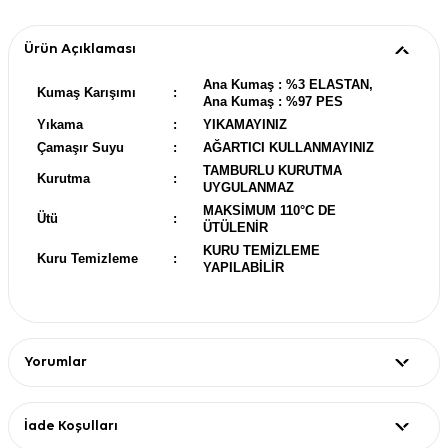
Ürün Açıklaması
Ana Kumaş : %3 ELASTAN,
Kumaş Karışımı
:
Ana Kumaş : %97 PES
Yıkama
:
YIKAMAYINIZ
Çamaşır Suyu
:
AĞARTICI KULLANMAYINIZ
TAMBURLU KURUTMA
Kurutma
:
UYGULANMAZ
MAKSİMUM 110°C DE
Ütü
:
ÜTÜLENİR
KURU TEMİZLEME
Kuru Temizleme
:
YAPILABİLİR
Yorumlar
İade Koşulları