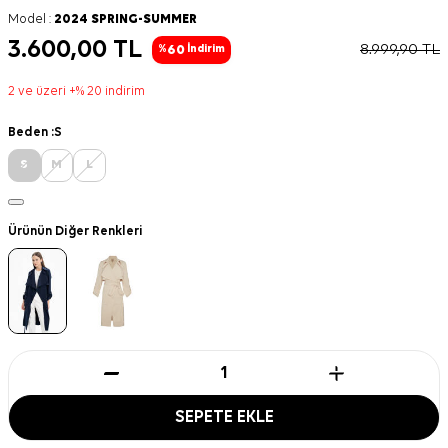
Model :
2024 SPRING-SUMMER
3.600,00
TL
8.999,90
TL
60
%
İndirim
2 ve üzeri +% 20 indirim
Beden :
S
S
M
L
Ürünün Diğer Renkleri
SEPETE EKLE