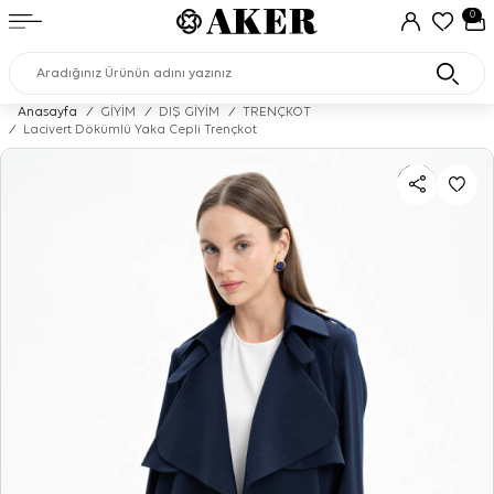
0
Anasayfa
/
GİYİM
/
DIŞ GİYİM
/
TRENÇKOT
/
Lacivert Dökümlü Yaka Cepli Trençkot