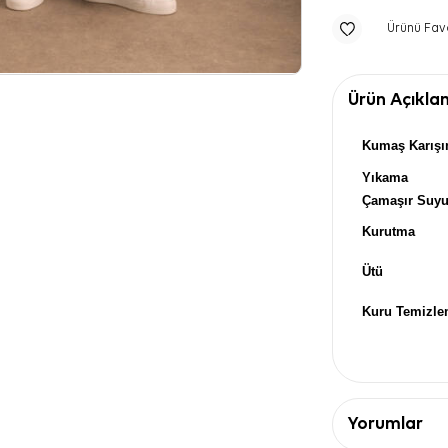
Ürünü Fav
Ürün Açıkla
Kumaş Karışı
Yıkama
Çamaşır Suy
Kurutma
Ütü
Kuru Temizl
Yorumlar