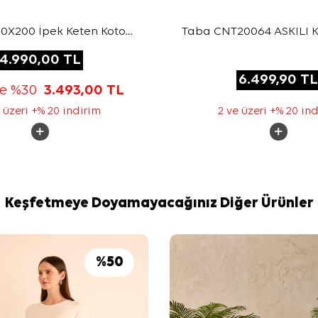
70X200 İpek Keten Koton
Taba CNT20064 ASKILI 
Şal
4.990,00
TL
6.499,90
TL
te %30
3.493,00
TL
 üzeri +% 20 indirim
2 ve üzeri +% 20 in
Keşfetmeye Doyamayacağınız Diğer Ürünler
%
50