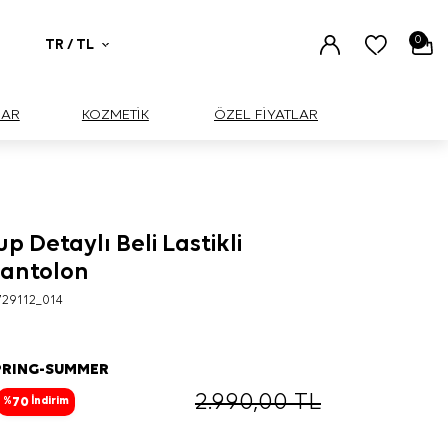
0
TR / TL
UAR
KOZMETİK
ÖZEL FİYATLAR
up Detaylı Beli Lastikli
BÜYÜK
antolon
729112_014
PRING-SUMMER
2.990,00
TL
70
%
İndirim