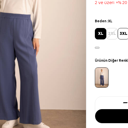
2 ve üzeri +% 20
Beden :
XL
XL
2XL
3XL
Ürünün Diğer Renk