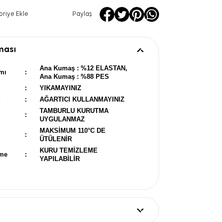
oriye Ekle
Paylaş
ması
Ana Kumaş : %12 ELASTAN,
mı
:
Ana Kumaş : %88 PES
:
YIKAMAYINIZ
u
:
AĞARTICI KULLANMAYINIZ
TAMBURLU KURUTMA
:
UYGULANMAZ
MAKSİMUM 110°C DE
:
ÜTÜLENİR
KURU TEMİZLEME
eme
:
YAPILABİLİR