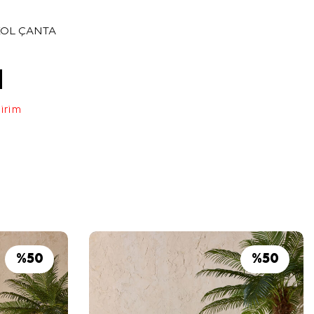
KOL ÇANTA
dirim
%
50
%
50