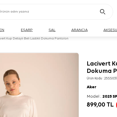
EN
EŞARP
ŞAL
ARANCIA
AKSES
vert Kup Detaylı Beli Lastikli Dokuma Pantolon
Lacivert K
BÜYÜK BEDEN
Dokuma P
Ürün Kodu :
25SS03
Aker
Model :
2025 S
899,00
TL