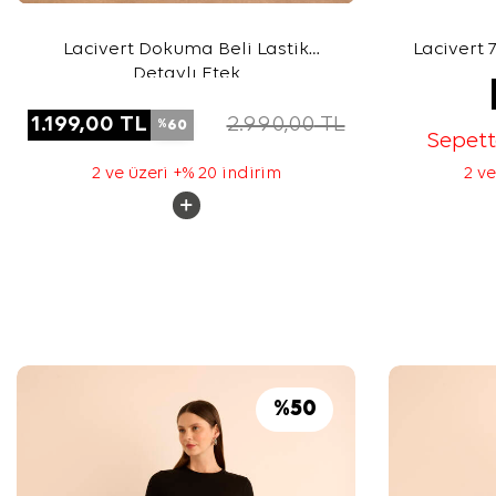
Lacivert Dokuma Beli Lastik
Lacivert 
Detaylı Etek
1.199,00
TL
2.990,00
TL
60
%
Sepet
2 ve üzeri +% 20 indirim
2 ve
%
50