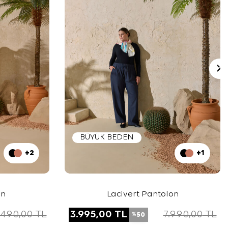
BÜYÜK BEDEN
+2
+1
on
Lacivert Pantolon
.490,00
TL
3.995,00
TL
7.990,00
TL
50
%