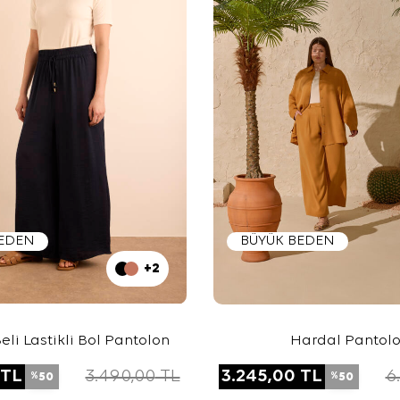
BEDEN
BÜYÜK BEDEN
+2
eli Lastikli Bol Pantolon
Hardal Pantol
TL
3.490,00
TL
3.245,00
TL
6
50
50
%
%