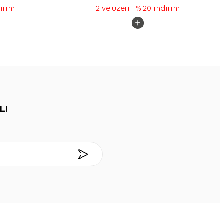
dirim
2 ve üzeri +% 20 indirim
L!