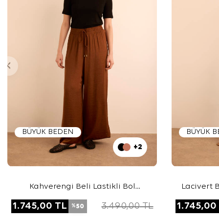
BÜYÜK BEDEN
BÜYÜK 
+2
Kahverengi Beli Lastikli Bol
Lacivert B
Pantolon
1.745,00
TL
3.490,00
TL
1.745,00
50
%