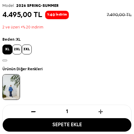
Model :
2026 SPRING-SUMMER
4.495,00
TL
7.490,00
TL
40
%
İndirim
2 ve üzeri +% 20 indirim
Beden :
XL
XL
2XL
3XL
Ürünün Diğer Renkleri
SEPETE EKLE