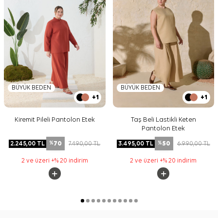
BÜYÜK BEDEN
BÜYÜK BEDEN
+1
+1
Kiremit Pileli Pantolon Etek
Taş Beli Lastikli Keten
Pantolon Etek
70
50
2.245,00
TL
7.490,00
TL
3.495,00
TL
6.990,00
TL
%
%
2 ve üzeri +% 20 indirim
2 ve üzeri +% 20 indirim