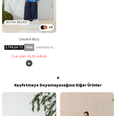
BÜYÜK BEDEN
+1
Desenli Bluz
60
2.795,00
TL
6.990,00
TL
%
2 ve üzeri +% 20 indirim
Keşfetmeye Doyamayacağınız Diğer Ürünler