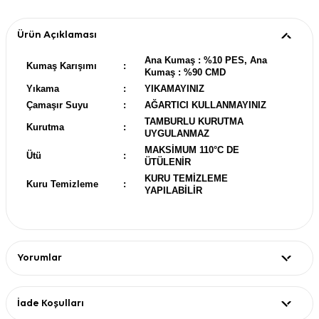
Ürün Açıklaması
Ana Kumaş : %10 PES, Ana
Kumaş Karışımı
:
Kumaş : %90 CMD
Yıkama
:
YIKAMAYINIZ
Çamaşır Suyu
:
AĞARTICI KULLANMAYINIZ
TAMBURLU KURUTMA
Kurutma
:
UYGULANMAZ
MAKSİMUM 110°C DE
Ütü
:
ÜTÜLENİR
KURU TEMİZLEME
Kuru Temizleme
:
YAPILABİLİR
Yorumlar
İade Koşulları