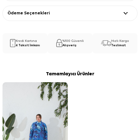
Ödeme Seçenekleri
Kredi Kartına
%100 Güvenli
Hızlı Kargo
4 Taksit İmkanı
Alışveriş
Teslimat
Tamamlayıcı Ürünler