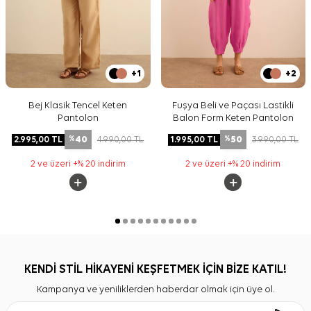
+1
+2
Bej Klasik Tencel Keten
Fuşya Beli ve Paçası Lastikli
Pantolon
Balon Form Keten Pantolon
40
50
2.995,00
TL
4.990,00
TL
1.995,00
TL
3.990,00
TL
%
%
2 ve üzeri +% 20 indirim
2 ve üzeri +% 20 indirim
KENDİ STİL HİKAYENİ KEŞFETMEK İÇİN BİZE KATIL!
Kampanya ve yeniliklerden haberdar olmak için üye ol.