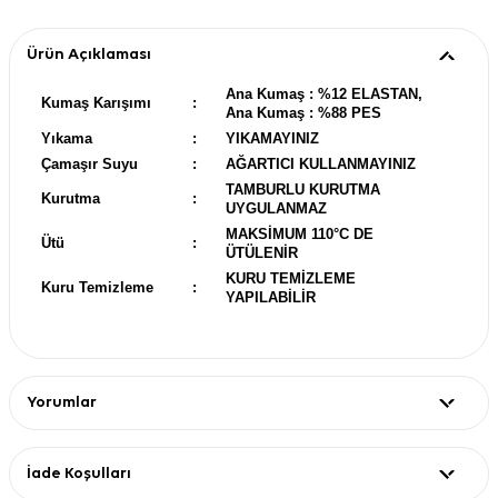
Ürün Açıklaması
Ana Kumaş : %12 ELASTAN,
Kumaş Karışımı
:
Ana Kumaş : %88 PES
Yıkama
:
YIKAMAYINIZ
Çamaşır Suyu
:
AĞARTICI KULLANMAYINIZ
TAMBURLU KURUTMA
Kurutma
:
UYGULANMAZ
MAKSİMUM 110°C DE
Ütü
:
ÜTÜLENİR
KURU TEMİZLEME
Kuru Temizleme
:
YAPILABİLİR
Yorumlar
İade Koşulları