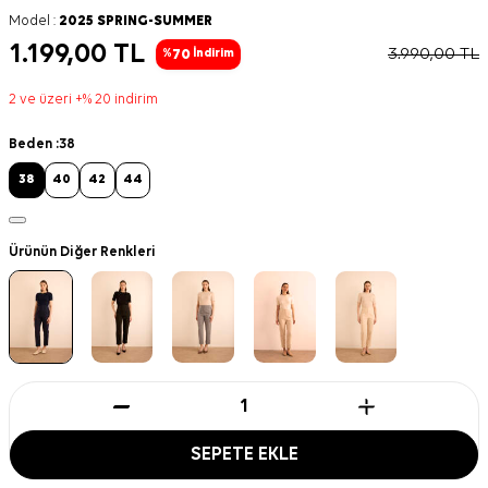
Model :
2025 SPRING-SUMMER
1.199,00
TL
3.990,00
TL
70
%
İndirim
2 ve üzeri +% 20 indirim
Beden :
38
38
40
42
44
Ürünün Diğer Renkleri
SEPETE EKLE