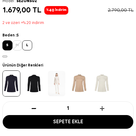
Model :
SEZONSUZ
1.679,00
TL
2.790,00
TL
40
%
İndirim
2 ve üzeri +% 20 indirim
Beden :
S
S
M
L
Ürünün Diğer Renkleri
SEPETE EKLE