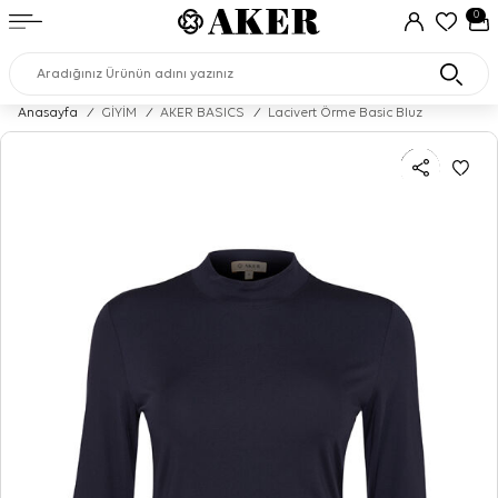
0
Anasayfa
/
GİYİM
/
AKER BASICS
/
Lacivert Örme Basic Bluz