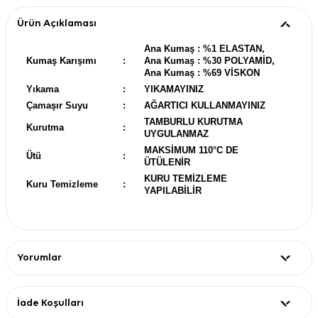
Ürün Açıklaması
Ana Kumaş : %1 ELASTAN,
Kumaş Karışımı
:
Ana Kumaş : %30 POLYAMİD,
Ana Kumaş : %69 VİSKON
Yıkama
:
YIKAMAYINIZ
Çamaşır Suyu
:
AĞARTICI KULLANMAYINIZ
TAMBURLU KURUTMA
Kurutma
:
UYGULANMAZ
MAKSİMUM 110°C DE
Ütü
:
ÜTÜLENİR
KURU TEMİZLEME
Kuru Temizleme
:
YAPILABİLİR
Yorumlar
İade Koşulları