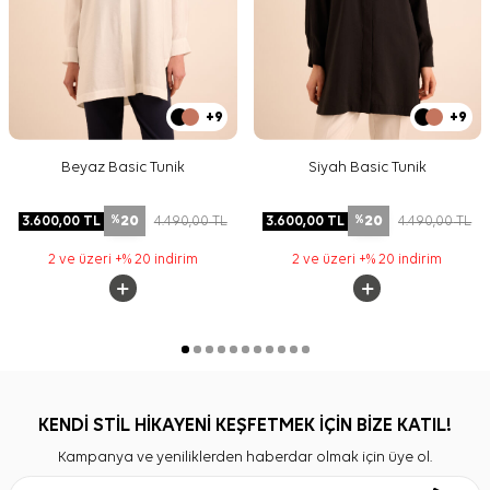
+9
+9
Beyaz Basic Tunik
Siyah Basic Tunik
20
20
3.600,00
TL
4.490,00
TL
3.600,00
TL
4.490,00
TL
%
%
2 ve üzeri +% 20 indirim
2 ve üzeri +% 20 indirim
KENDİ STİL HİKAYENİ KEŞFETMEK İÇİN BİZE KATIL!
Kampanya ve yeniliklerden haberdar olmak için üye ol.