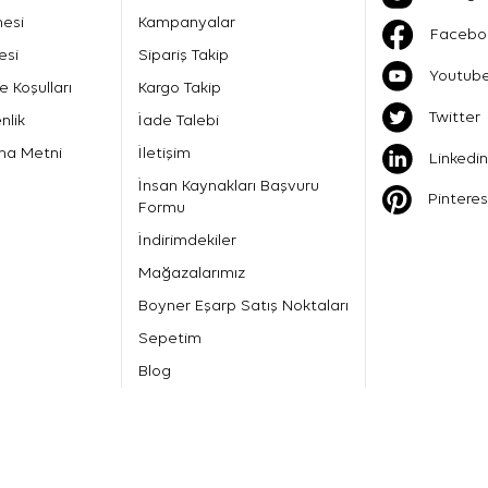
mesi
Kampanyalar
Facebo
esi
Sipariş Takip
Youtub
e Koşulları
Kargo Takip
Twitter
nlik
İade Talebi
ma Metni
İletişim
Linkedin
İnsan Kaynakları Başvuru
Pinteres
Formu
İndirimdekiler
Mağazalarımız
Boyner Eşarp Satış Noktaları
Sepetim
Blog