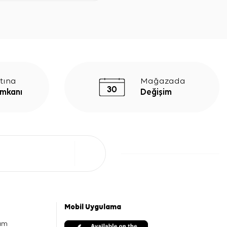
tına
Mağazada
İmkanı
Değişim
Mobil Uygulama
am