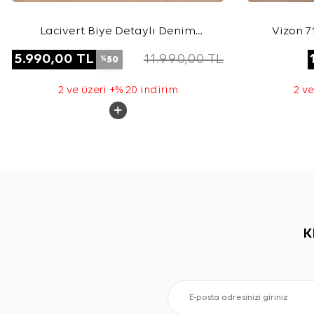
Lacivert Biye Detaylı Denim
Vizon 7
Görünümlü Trençkot
5.990,00
TL
11.990,00
TL
50
%
2 ve üzeri +% 20 indirim
2 ve
K