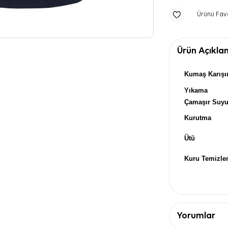
Ürünü Fav
Ürün Açıkla
Kumaş Karışı
Yıkama
Çamaşır Suy
Kurutma
Ütü
Kuru Temizl
Yorumlar