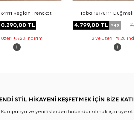
161111 Reglan Trençkot
Taba 18178111 Düğmeli
Trençkot
10.290,00
TL
4.799,00
TL
7
40
%
 üzeri +% 20 indirim
2 ve üzeri +% 20 in
ENDİ STİL HİKAYENİ KEŞFETMEK İÇİN BİZE KATI
Kampanya ve yeniliklerden haberdar olmak için üye ol.