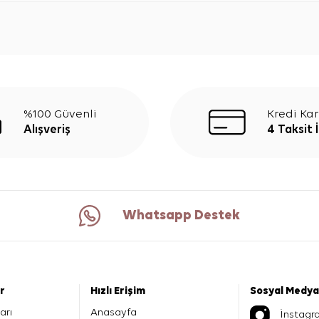
%100 Güvenli
Kredi Kar
Alışveriş
4 Taksit 
Whatsapp Destek
er
Hızlı Erişim
Sosyal Medya
arı
Anasayfa
İnstagr