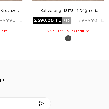
 Kruvaze
Kahverengi 18178111 Düğmeli
Kruvaze Trençkot
.999,90
TL
5.590,00
TL
7.999,90
TL
30
%
dirim
2 ve üzeri +% 20 indirim
L!