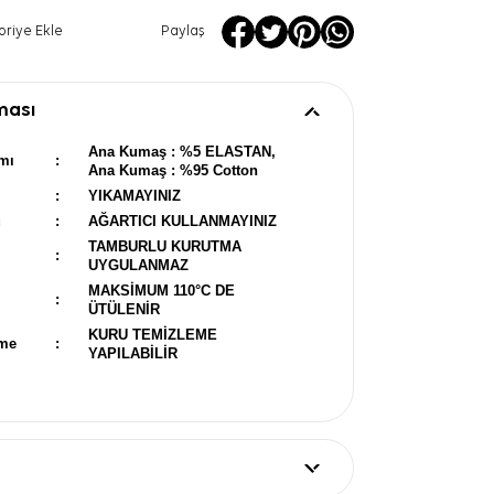
oriye Ekle
Paylaş
ması
Ana Kumaş : %5 ELASTAN,
mı
:
Ana Kumaş : %95 Cotton
:
YIKAMAYINIZ
u
:
AĞARTICI KULLANMAYINIZ
TAMBURLU KURUTMA
:
UYGULANMAZ
MAKSİMUM 110°C DE
:
ÜTÜLENİR
KURU TEMİZLEME
eme
:
YAPILABİLİR