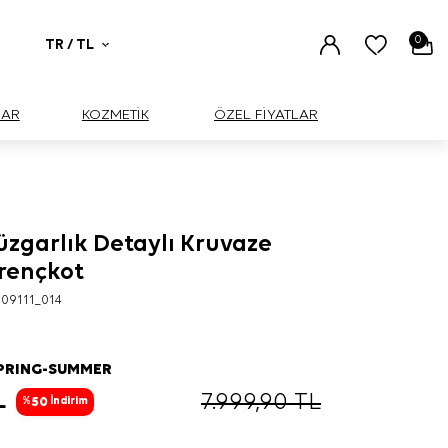
0
TR / TL
UAR
KOZMETİK
ÖZEL FİYATLAR
üzgarlık Detaylı Kruvaze
rençkot
09111_014
SPRING-SUMMER
L
7.999,90
TL
50
%
İndirim