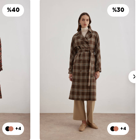
%
40
%
30
+4
+4