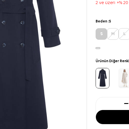
2 ve üzeri +% 20
Beden :
S
S
M
L
Ürünün Diğer Renk