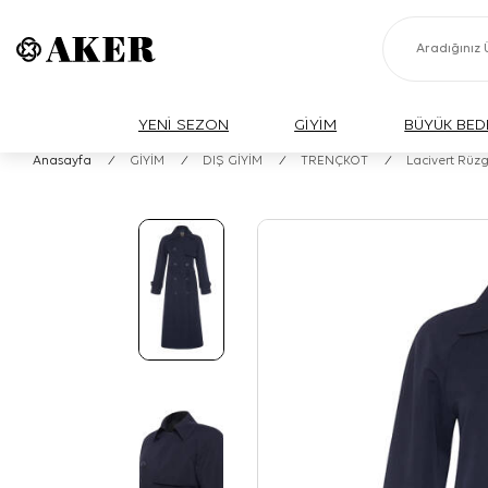
YENİ SEZON
GİYİM
BÜYÜK BED
Anasayfa
/
GİYİM
/
DIŞ GİYİM
/
TRENÇKOT
/
Lacivert Rüz