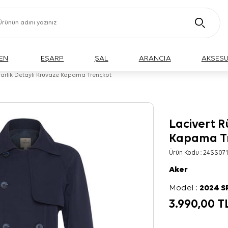
EN
EŞARP
ŞAL
ARANCIA
AKSES
garlık Detaylı Kruvaze Kapama Trençkot
Lacivert R
Kapama T
Ürün Kodu :
24SS071
Aker
Model :
2024 
3.990,00
T