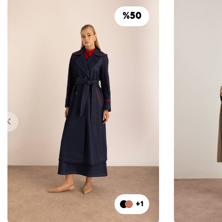
%
50
+1