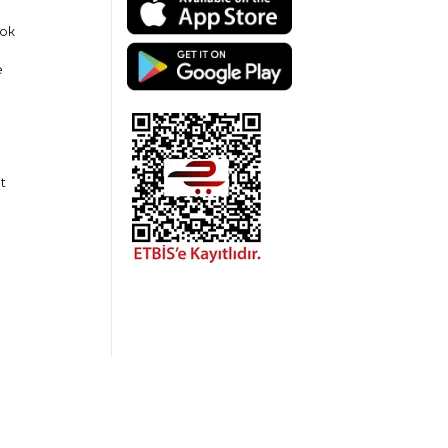
ok
e
t