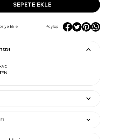
SEPETE EKLE
oriye Ekle
Paylaş
ması
0X90
ATEN
rı