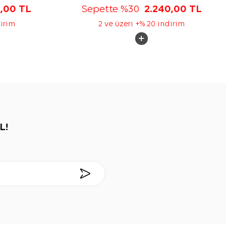
5,00
TL
Sepette %30
2.240,00
TL
dirim
2 ve üzeri +% 20 indirim
L!