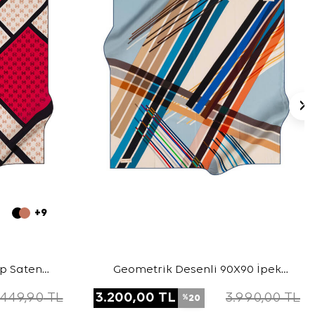
+9
ep Saten
Geometrik Desenli 90X90 İpek
Krep Saten Eşarp
.449,90
TL
3.200,00
TL
3.990,00
TL
20
%