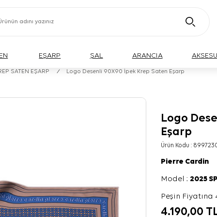
EN
EŞARP
ŞAL
ARANCIA
AKSES
KREP SATEN EŞARP
/
Logo Desenli 90X90 İpek Krep Saten Eşarp
Logo Dese
Eşarp
Ürün Kodu :
899723
Pierre Cardin
Model :
2025 S
Peşin Fiyatına 
4.190,00
T