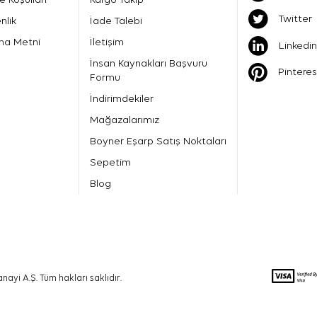
Twitter
nlik
İade Talebi
ma Metni
İletişim
Linkedin
İnsan Kaynakları Başvuru
Pinteres
Formu
İndirimdekiler
Mağazalarımız
Boyner Eşarp Satış Noktaları
Sepetim
Blog
nayi A.Ş. Tüm hakları saklıdır.