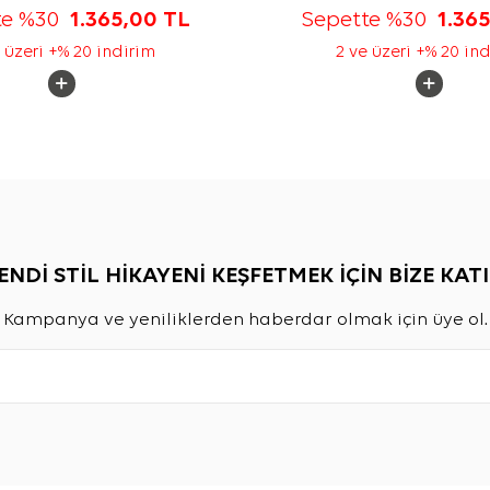
te %30
1.365,00
TL
Sepette %30
1.36
 üzeri +% 20 indirim
2 ve üzeri +% 20 in
ENDİ STİL HİKAYENİ KEŞFETMEK İÇİN BİZE KATI
Kampanya ve yeniliklerden haberdar olmak için üye ol.