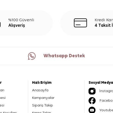
%100 Güvenli
Kredi Kar
Alışveriş
4 Taksit 
Whatsapp Destek
er
Hızlı Erişim
Sosyal Medya
arı
Anasayfa
İnstagr
mesi
Kampanyalar
Facebo
esi
Sipariş Takip
Youtub
e Koşulları
Kargo Takip