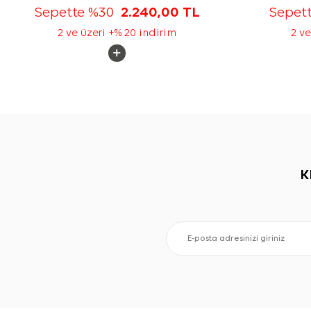
Sepette %30
2.240,00
TL
Sepet
2 ve üzeri +% 20 indirim
2 ve
K