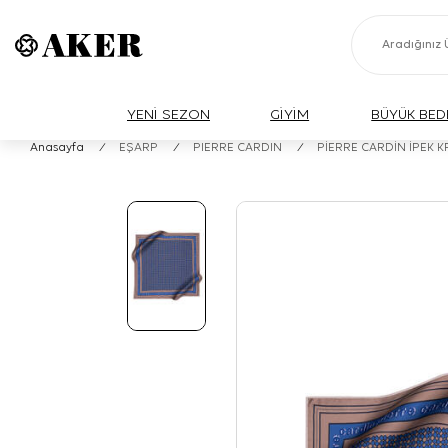
YENİ SEZON
GİYİM
BÜYÜK BED
Anasayfa
/
EŞARP
/
PIERRE CARDIN
/
PİERRE CARDİN İPEK 