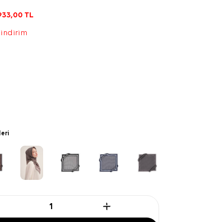
933,00
TL
 indirim
leri