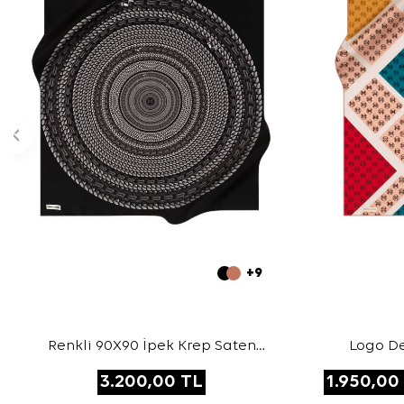
+9
Renkli 90X90 İpek Krep Saten
Logo De
Eşarp
3.200,00
TL
1.950,00