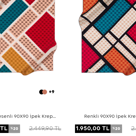
+9
senli 90X90 İpek Krep
Renkli 90X90 İpek Kr
Saten Eşarp
Eşarp
TL
2.449,90
TL
1.950,00
TL
2
20
20
%
%