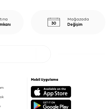
tına
Mağazada
İmkanı
Değişim
Mobil Uygulama
am
ok
e