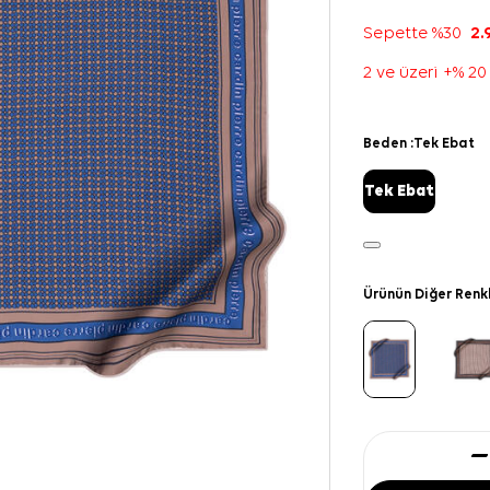
Sepette %30
2.
2 ve üzeri +% 20
Beden :
Tek Ebat
Tek Ebat
Ürünün Diğer Renk