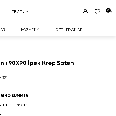
0
TR / TL
UAR
KOZMETİK
ÖZEL FİYATLAR
nli 90X90 İpek Krep Saten
0_331
PRING-SUMMER
4 Taksit İmkanı
L