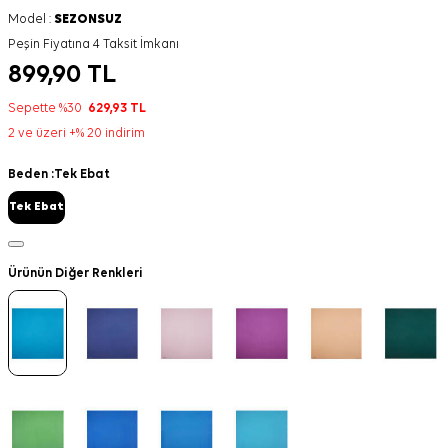
Model :
SEZONSUZ
Peşin Fiyatına 4 Taksit İmkanı
899,90
TL
Sepette %30
629,93
TL
2 ve üzeri +% 20 indirim
Beden :
Tek Ebat
Tek Ebat
Ürünün Diğer Renkleri