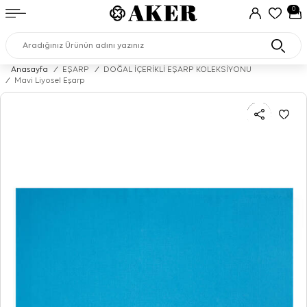
0
Anasayfa
/
EŞARP
/
DOĞAL İÇERİKLİ EŞARP KOLEKSİYONU
/
Mavi Liyosel Eşarp