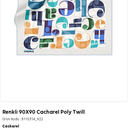
Renkli 90X90 Cacharel Poly Twill
Ürün Kodu :
8110314_922
Cacharel