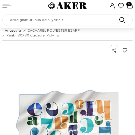
0
Anasayfa
/
CACHAREL POLYESTER EŞARP
/
Renkli 90X90 Cacharel Poly Twill