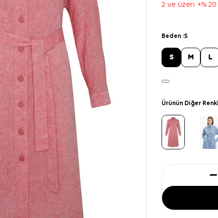
2 ve üzeri +% 20
Beden :
S
S
M
L
Ürünün Diğer Renk