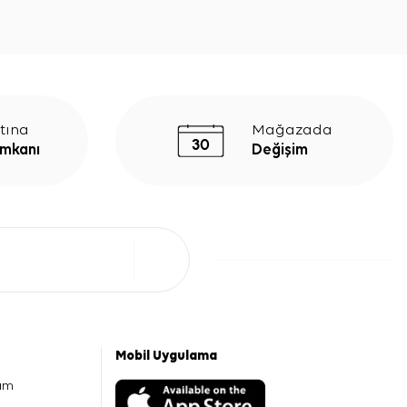
tına
Mağazada
İmkanı
Değişim
Mobil Uygulama
am