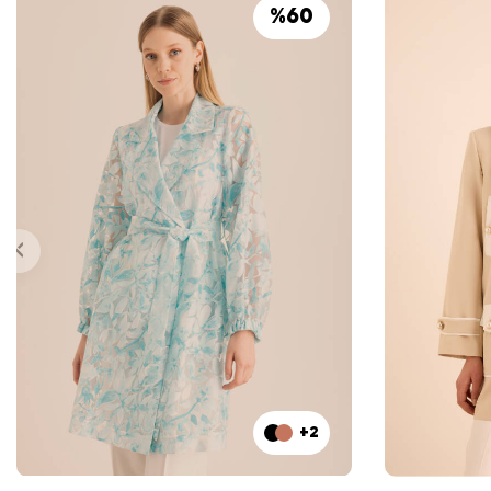
%
60
+2