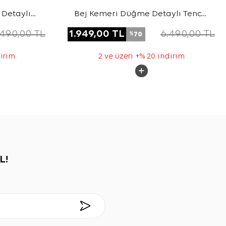
Detaylı
Bej Kemeri Düğme Detaylı Tencel
ap
Cotton Kap
.490,00
TL
1.949,00
TL
6.490,00
TL
70
%
dirim
2 ve üzeri +% 20 indirim
L!