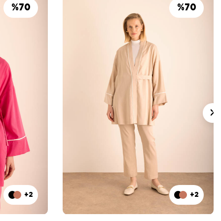
%
70
%
70
+2
+2