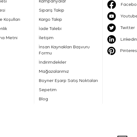
mesi
Kampanyalar
Facebo
esi
Sipariş Takip
Youtub
e Koşulları
Kargo Takip
Twitter
nlik
İade Talebi
ma Metni
İletişim
Linkedin
İnsan Kaynakları Başvuru
Pinteres
Formu
İndirimdekiler
Mağazalarımız
Boyner Eşarp Satış Noktaları
Sepetim
Blog