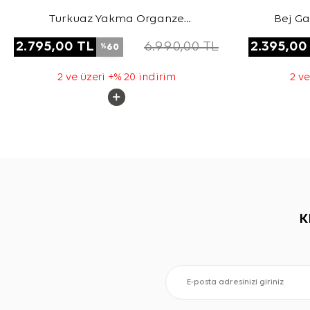
Turkuaz Yakma Organze
Bej Ga
Kumaştan Transparan Kap
2.795,00
TL
6.990,00
TL
2.395,00
60
%
2 ve üzeri +% 20 indirim
2 ve
K