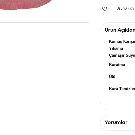
Ürünü Fav
Ürün Açıkla
Kumaş Karışı
Yıkama
Çamaşır Suy
Kurutma
Ütü
Kuru Temizl
Yorumlar