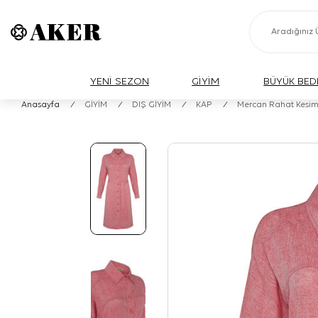
YENİ SEZON
GİYİM
BÜYÜK BED
Anasayfa
/
GİYİM
/
DIŞ GİYİM
/
KAP
/
Mercan Rahat Kesim