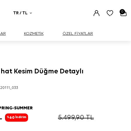
0
TR / TL
UAR
KOZMETİK
ÖZEL FİYATLAR
hat Kesim Düğme Detaylı
20111_033
SPRING-SUMMER
L
5.499,90
TL
60
%
İndirim