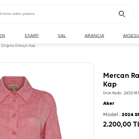
EN
EŞARP
ŞAL
ARANCIA
AKSES
 Düğme Detaylı Kap
Mercan Ra
Kap
Ürün Kodu :
24SS181
Aker
Model :
2024 
2.200,00
T