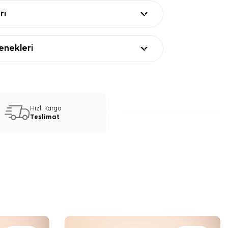
rı
nekleri
Hızlı Kargo
Teslimat