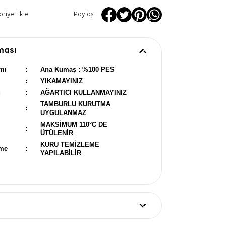
oriye Ekle
Paylaş
ması
mı
:
Ana Kumaş : %100 PES
:
YIKAMAYINIZ
u
:
AĞARTICI KULLANMAYINIZ
TAMBURLU KURUTMA
:
UYGULANMAZ
MAKSİMUM 110°C DE
:
ÜTÜLENİR
KURU TEMİZLEME
eme
:
YAPILABİLİR