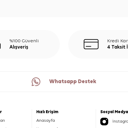
%100 Güvenli
Kredi Kar
Alışveriş
4 Taksit 
Whatsapp Destek
er
Hızlı Erişim
Sosyal Medya
arı
Anasayfa
İnstagr