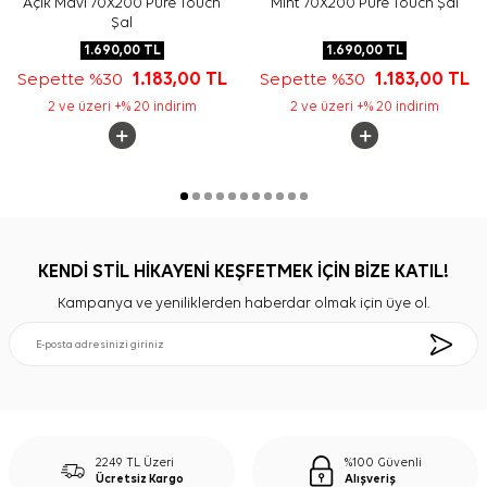
Açık Mavi 70X200 Pure Touch
Mint 70X200 Pure Touch Şal
Şal
1.690,00
TL
1.690,00
TL
Sepette %30
1.183,00
TL
Sepette %30
1.183,00
TL
2 ve üzeri +% 20 indirim
2 ve üzeri +% 20 indirim
KENDİ STİL HİKAYENİ KEŞFETMEK İÇİN BİZE KATIL!
Kampanya ve yeniliklerden haberdar olmak için üye ol.
2249 TL Üzeri
%100 Güvenli
Ücretsiz Kargo
Alışveriş