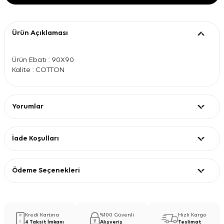
Ürün Açıklaması
Ürün Ebatı : 90X90
Kalite : COTTON
Yorumlar
İade Koşulları
Ödeme Seçenekleri
Kredi Kartına
%100 Güvenli
Hızlı Kargo
4 Taksit İmkanı
Alışveriş
Teslimat