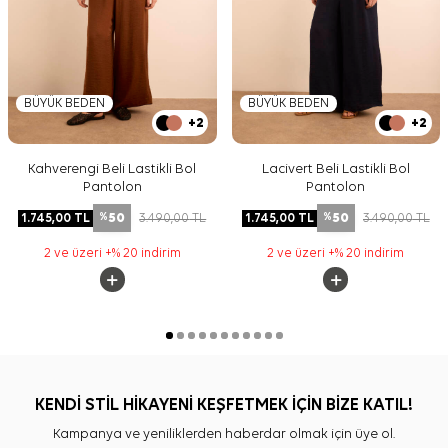
BÜYÜK BEDEN
BÜYÜK BEDEN
+2
+2
Kahverengi Beli Lastikli Bol
Lacivert Beli Lastikli Bol
Pantolon
Pantolon
50
50
1.745,00
TL
3.490,00
TL
1.745,00
TL
3.490,00
TL
%
%
2 ve üzeri +% 20 indirim
2 ve üzeri +% 20 indirim
KENDİ STİL HİKAYENİ KEŞFETMEK İÇİN BİZE KATIL!
Kampanya ve yeniliklerden haberdar olmak için üye ol.