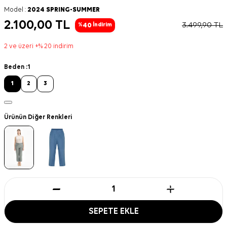
Model :
2024 SPRING-SUMMER
2.100,00
TL
3.499,90
TL
40
%
İndirim
2 ve üzeri +% 20 indirim
Beden :
1
1
2
3
Ürünün Diğer Renkleri
SEPETE EKLE