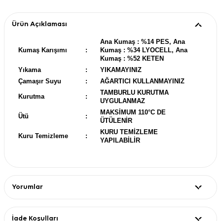
Ürün Açıklaması
Ana Kumaş : %14 PES, Ana
Kumaş Karışımı
:
Kumaş : %34 LYOCELL, Ana
Kumaş : %52 KETEN
Yıkama
:
YIKAMAYINIZ
Çamaşır Suyu
:
AĞARTICI KULLANMAYINIZ
TAMBURLU KURUTMA
Kurutma
:
UYGULANMAZ
MAKSİMUM 110°C DE
Ütü
:
ÜTÜLENİR
KURU TEMİZLEME
Kuru Temizleme
:
YAPILABİLİR
Yorumlar
İade Koşulları