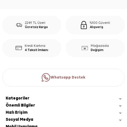
2249 TL Üzeri
%100 Güvenli
Ücretsiz Kargo
Alışveriş
Kredi Kartına
Mağazada
4 Taksit İmkanı
Değişim
Whatsapp Destek
Kategoriler
Önemli Bilgiler
Hızlı Erişim
Sosyal Medya
Mobil Uygulama