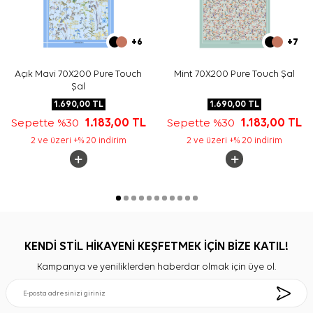
+6
+7
Açık Mavi 70X200 Pure Touch
Mint 70X200 Pure Touch Şal
Şal
1.690,00
TL
1.690,00
TL
Sepette %30
1.183,00
TL
Sepette %30
1.183,00
TL
2 ve üzeri +% 20 indirim
2 ve üzeri +% 20 indirim
KENDİ STİL HİKAYENİ KEŞFETMEK İÇİN BİZE KATIL!
Kampanya ve yeniliklerden haberdar olmak için üye ol.