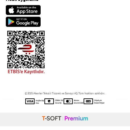
© 2025 Akerler Tekstil Ticaret ve Sanayi A.Ş. Tüm hakları saklıdır.