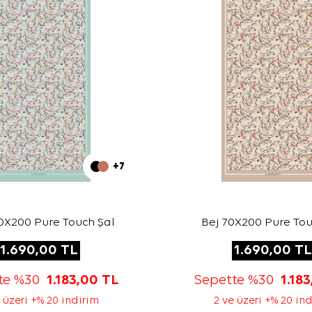
+7
0X200 Pure Touch Şal
Bej 70X200 Pure Tou
1.690,00
TL
1.690,00
TL
te %30
1.183,00
TL
Sepette %30
1.18
 üzeri +% 20 indirim
2 ve üzeri +% 20 in