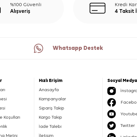
%100 Güvenli
Kredi Kar
Alışveriş
4 Taksit 
Whatsapp Destek
er
Hızlı Erişim
Sosyal Medya
arı
Anasayfa
İnstagr
mesi
Kampanyalar
Facebo
esi
Sipariş Takip
Youtub
e Koşulları
Kargo Takip
Twitter
nlik
İade Talebi
ma Metni
İletişim