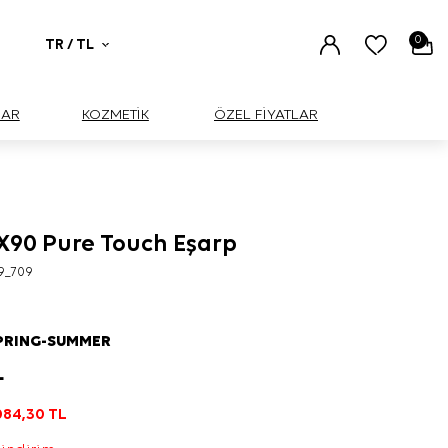
0
TR / TL
UAR
KOZMETİK
ÖZEL FİYATLAR
90 Pure Touch Eşarp
9_709
PRING-SUMMER
L
084,30
TL