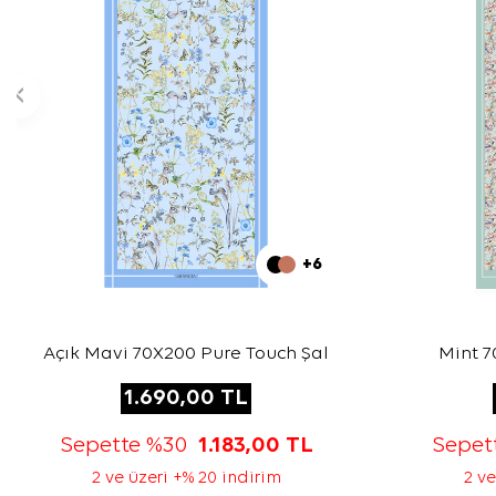
+6
Açık Mavi 70X200 Pure Touch Şal
Mint 7
1.690,00
TL
Sepette %30
1.183,00
TL
Sepet
2 ve üzeri +% 20 indirim
2 ve