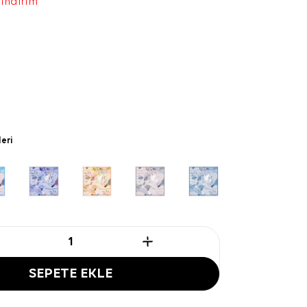
 indirim
leri
SEPETE EKLE