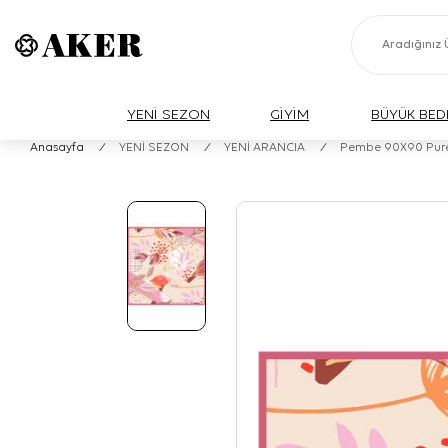
YENİ SEZON
GİYİM
BÜYÜK BED
Anasayfa
/
YENİ SEZON
/
YENİ ARANCIA
/
Pembe 90X90 Pure