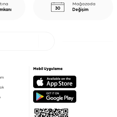
tına
Mağazada
İmkanı
Değişim
Mobil Uygulama
am
ok
e