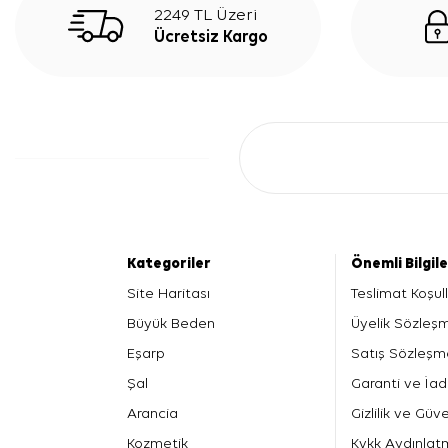
2249 TL Üzeri
Ücretsiz Kargo
Kategoriler
Önemli Bilgil
Site Haritası
Teslimat Koşull
Büyük Beden
Üyelik Sözleş
Eşarp
Satış Sözleşm
Şal
Garanti ve İad
Arancia
Gizlilik ve Güve
Kozmetik
Kvkk Aydınlat