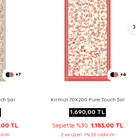
+7
+6
ch Şal
Kırmızı 70X200 Pure Touch Şal
1.690,00
TL
3,00
TL
Sepette %30
1.183,00
TL
dirim
2 ve üzeri +% 20 indirim