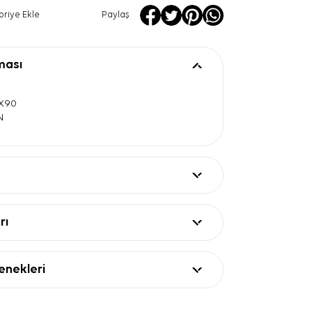
oriye Ekle
Paylaş
ması
0X90
N
rı
nekleri