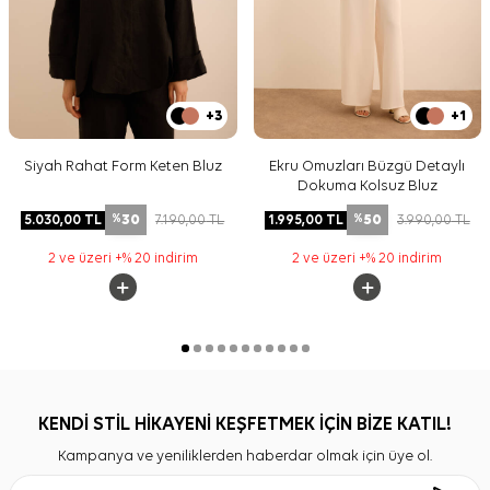
+3
+1
Siyah Rahat Form Keten Bluz
Ekru Omuzları Büzgü Detaylı
Dokuma Kolsuz Bluz
30
50
5.030,00
TL
7.190,00
TL
1.995,00
TL
3.990,00
TL
%
%
2 ve üzeri +% 20 indirim
2 ve üzeri +% 20 indirim
KENDİ STİL HİKAYENİ KEŞFETMEK İÇİN BİZE KATIL!
Kampanya ve yeniliklerden haberdar olmak için üye ol.