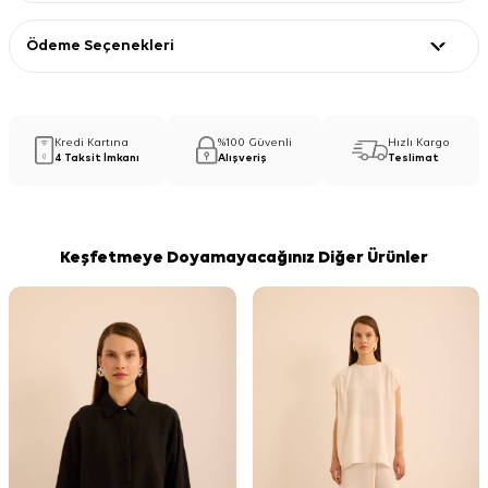
Ödeme Seçenekleri
Kredi Kartına
%100 Güvenli
Hızlı Kargo
4 Taksit İmkanı
Alışveriş
Teslimat
Keşfetmeye Doyamayacağınız Diğer Ürünler