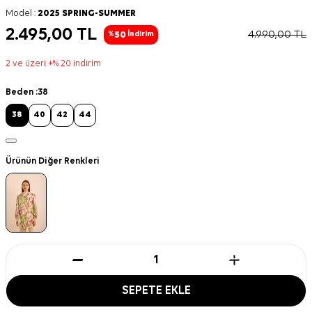
Model :
2025 SPRING-SUMMER
2.495,00
TL
4.990,00
TL
50
%
İndirim
2 ve üzeri +% 20 indirim
Beden :
38
38
40
42
44
Ürünün Diğer Renkleri
SEPETE EKLE