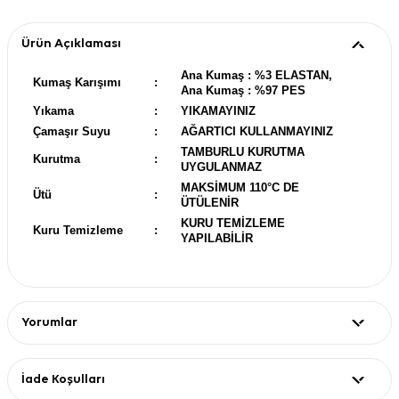
Ürün Açıklaması
Ana Kumaş : %3 ELASTAN,
Kumaş Karışımı
:
Ana Kumaş : %97 PES
Yıkama
:
YIKAMAYINIZ
Çamaşır Suyu
:
AĞARTICI KULLANMAYINIZ
TAMBURLU KURUTMA
Kurutma
:
UYGULANMAZ
MAKSİMUM 110°C DE
Ütü
:
ÜTÜLENİR
KURU TEMİZLEME
Kuru Temizleme
:
YAPILABİLİR
Yorumlar
İade Koşulları