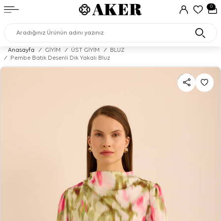
0
Anasayfa
/
GİYİM
/
ÜST GİYİM
/
BLUZ
/
Pembe Batik Desenli Dik Yakalı Bluz