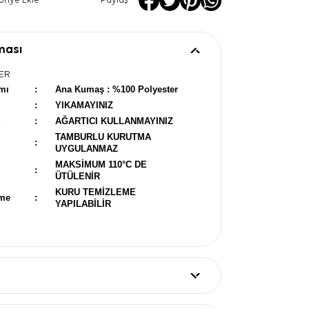
oriye Ekle
Paylaş
ması
ER
mı
:
Ana Kumaş : %100 Polyester
:
YIKAMAYINIZ
u
:
AĞARTICI KULLANMAYINIZ
TAMBURLU KURUTMA
:
UYGULANMAZ
MAKSİMUM 110°C DE
:
ÜTÜLENİR
KURU TEMİZLEME
eme
:
YAPILABİLİR