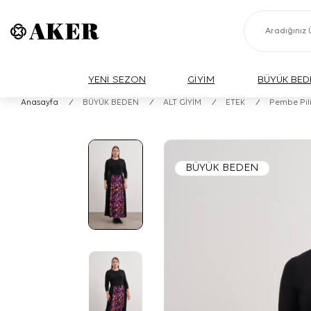
YENİ SEZON
GİYİM
BÜYÜK BED
Anasayfa
/
BÜYÜK BEDEN
/
ALT GİYİM
/
ETEK
/
Pembe Pilis
BÜYÜK BEDEN