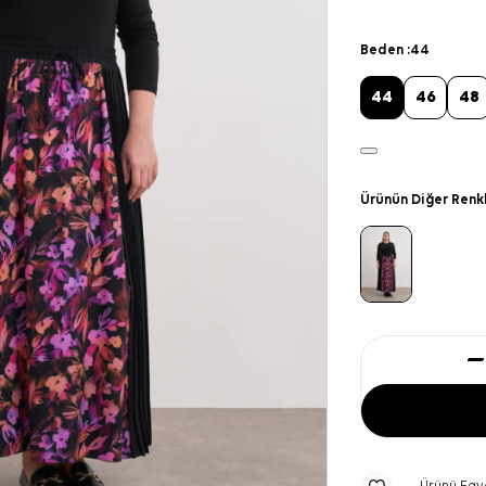
Beden :
44
44
46
48
Ürünün Diğer Renk