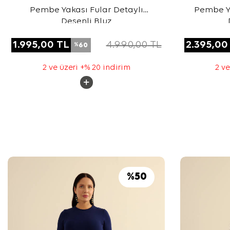
Pembe Yakası Fular Detaylı
Pembe Ya
Desenli Bluz
1.995,00
TL
4.990,00
TL
2.395,00
60
%
2 ve üzeri +% 20 indirim
2 ve
%
50