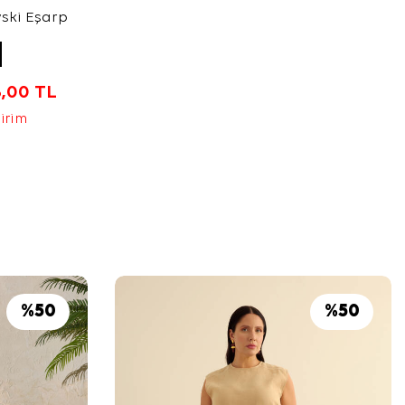
ski Eşarp
3,00
TL
dirim
%
50
%
50