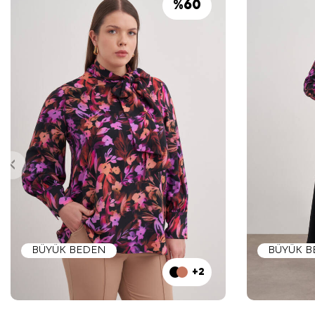
%
60
BÜYÜK BEDEN
BÜYÜK 
+2