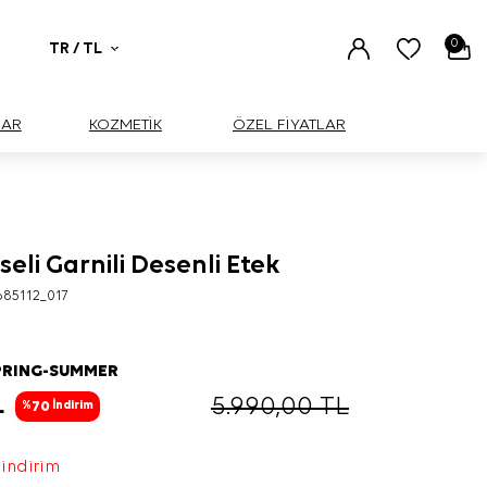
0
TR / TL
UAR
KOZMETİK
ÖZEL FİYATLAR
seli Garnili Desenli Etek
BÜYÜK
685112_017
PRING-SUMMER
L
5.990,00
TL
70
%
İndirim
 indirim