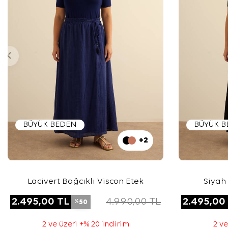
BÜYÜK BEDEN
BÜYÜK 
+2
Lacivert Bağcıklı Viscon Etek
Siyah 
2.495,00
TL
4.990,00
TL
2.495,00
50
%
2 ve üzeri +% 20 indirim
2 ve