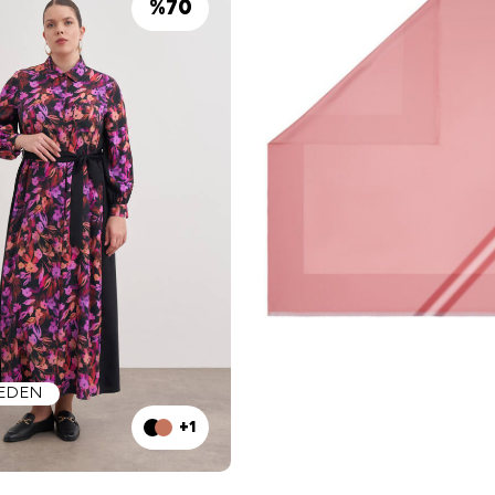
%
70
BEDEN
+1