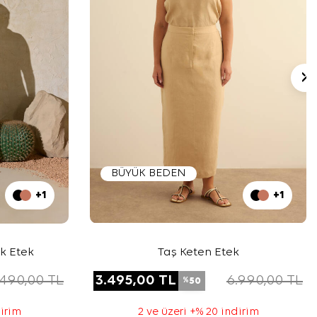
BÜYÜK BEDEN
+1
+1
k Etek
Taş Keten Etek
.490,00
TL
3.495,00
TL
6.990,00
TL
50
%
dirim
2 ve üzeri +% 20 indirim