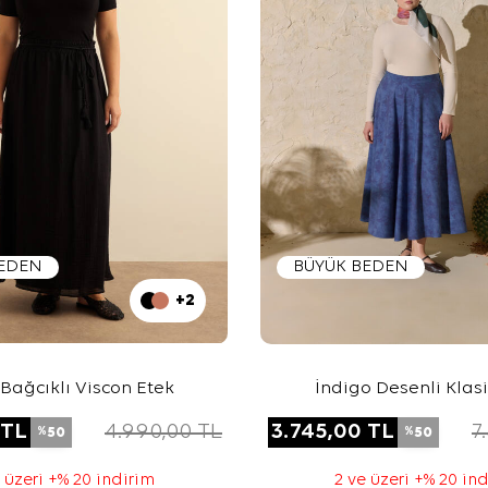
BEDEN
BÜYÜK BEDEN
+2
Bağcıklı Viscon Etek
İndigo Desenli Klasi
TL
4.990,00
TL
3.745,00
TL
7
50
50
%
%
 üzeri +% 20 indirim
2 ve üzeri +% 20 in