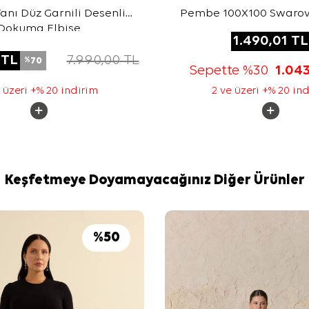
nı Düz Garnili Desenli
Pembe 100X100 Swarov
Dokuma Elbise
1.490,01
TL
TL
7.990,00
TL
70
%
Sepette %30
1.04
 üzeri +% 20 indirim
2 ve üzeri +% 20 in
Keşfetmeye Doyamayacağınız Diğer Ürünler
%
50