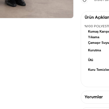
Ürünü Fav
Ürün Açıkla
%100 POLYEST
Kumaş Karışı
Yıkama
Çamaşır Suy
Kurutma
Ütü
Kuru Temizl
Yorumlar