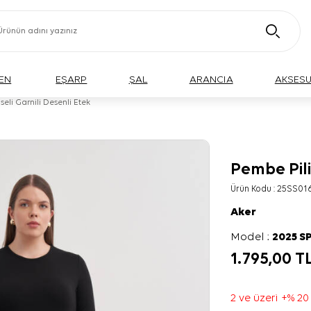
EN
EŞARP
ŞAL
ARANCIA
AKSES
eli Garnili Desenli Etek
Pembe Pili
BÜYÜK BEDEN
Ürün Kodu :
25SS01
Aker
Model :
2025 S
1.795,00
T
2 ve üzeri +% 20