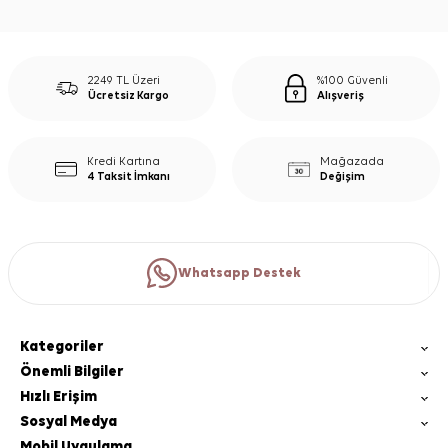
2249 TL Üzeri
%100 Güvenli
Ücretsiz Kargo
Alışveriş
Kredi Kartına
Mağazada
4 Taksit İmkanı
Değişim
Whatsapp Destek
Kategoriler
Önemli Bilgiler
Hızlı Erişim
Sosyal Medya
Mobil Uygulama