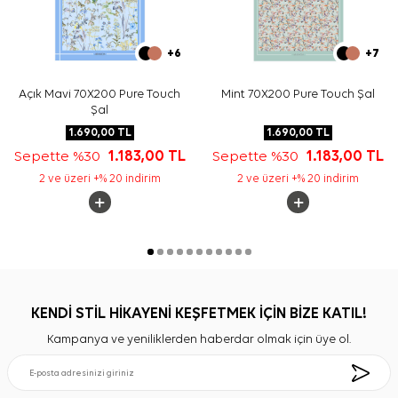
+6
+7
Açık Mavi 70X200 Pure Touch
Mint 70X200 Pure Touch Şal
Şal
1.690,00
TL
1.690,00
TL
Sepette %30
1.183,00
TL
Sepette %30
1.183,00
TL
2 ve üzeri +% 20 indirim
2 ve üzeri +% 20 indirim
KENDİ STİL HİKAYENİ KEŞFETMEK İÇİN BİZE KATIL!
Kampanya ve yeniliklerden haberdar olmak için üye ol.