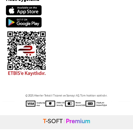
© 2025 Akerler Tekstil Ticaret ve Sanayi A.Ş. Tüm hakları saklıdır.