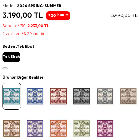
Model :
2026 SPRING-SUMMER
3.190,00
TL
3.990,00
TL
20
%
İndirim
Sepette %30
2.233,00
TL
2 ve üzeri +% 20 indirim
Beden :
Tek Ebat
Tek Ebat
Ürünün Diğer Renkleri