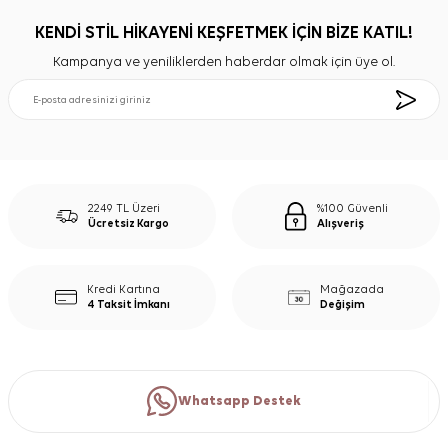
KENDİ STİL HİKAYENİ KEŞFETMEK İÇİN BİZE KATIL!
Kampanya ve yeniliklerden haberdar olmak için üye ol.
2249 TL Üzeri
%100 Güvenli
Ücretsiz Kargo
Alışveriş
Kredi Kartına
Mağazada
4 Taksit İmkanı
Değişim
Whatsapp Destek