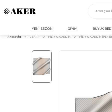
YENİ SEZON
GİYİM
BÜYÜK BED
Anasayfa
/
EŞARP
/
PIERRE CARDIN
/
PİERRE CARDİN İPEK 