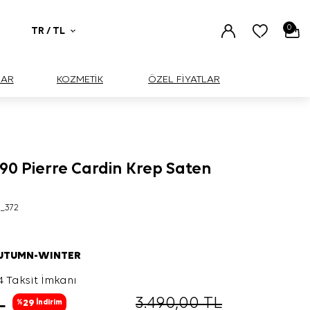
0
TR / TL
UAR
KOZMETİK
ÖZEL FİYATLAR
90 Pierre Cardin Krep Saten
_372
AUTUMN-WINTER
4 Taksit İmkanı
L
3.490,00
TL
29
%
İndirim