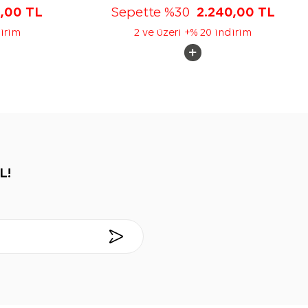
5,00
TL
Sepette %30
2.240,00
TL
dirim
2 ve üzeri +% 20 indirim
L!