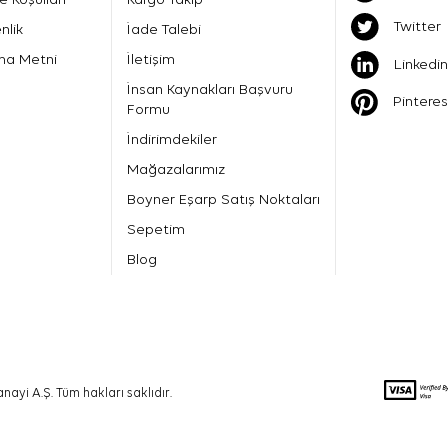
Twitter
nlik
İade Talebi
ma Metni
İletişim
Linkedin
İnsan Kaynakları Başvuru
Pinteres
Formu
İndirimdekiler
Mağazalarımız
Boyner Eşarp Satış Noktaları
Sepetim
Blog
nayi A.Ş. Tüm hakları saklıdır.