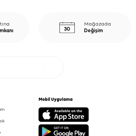
tına
Mağazada
İmkanı
Değişim
Mobil Uygulama
am
ok
e