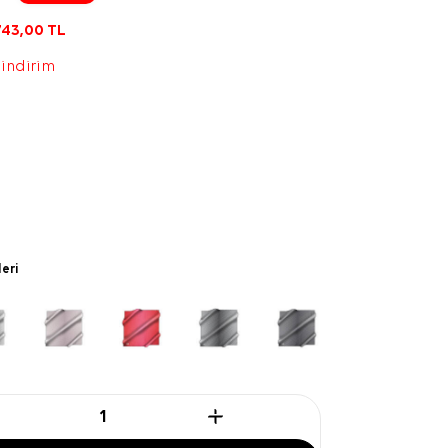
743,00
TL
 indirim
leri