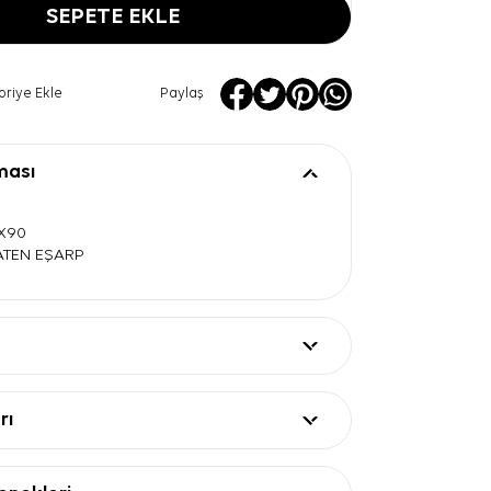
SEPETE EKLE
oriye Ekle
Paylaş
ması
0X90
SATEN EŞARP
rı