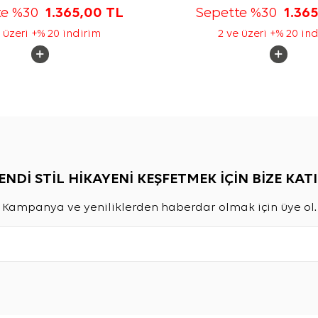
te %30
1.365,00
TL
Sepette %30
1.36
 üzeri +% 20 indirim
2 ve üzeri +% 20 in
ENDİ STİL HİKAYENİ KEŞFETMEK İÇİN BİZE KATI
Kampanya ve yeniliklerden haberdar olmak için üye ol.