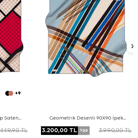
+9
ep Saten
Geometrik Desenli 90X90 İpek
Krep Saten Eşarp
.449,90
TL
3.200,00
TL
3.990,00
TL
20
%