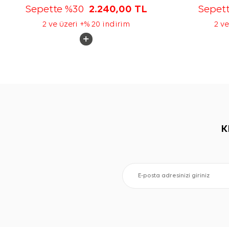
Sepette %30
2.240,00
TL
Sepet
2 ve üzeri +% 20 indirim
2 ve
K