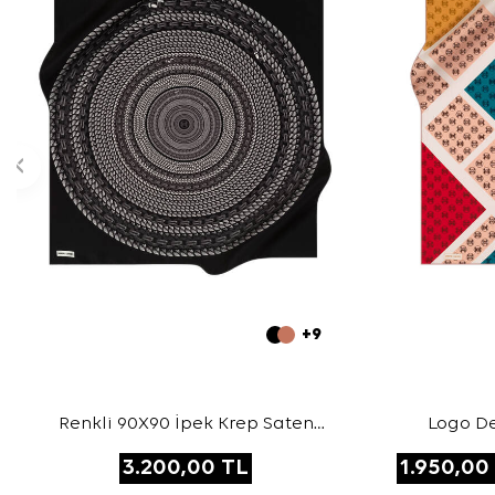
+9
Renkli 90X90 İpek Krep Saten
Logo De
Eşarp
3.200,00
TL
1.950,00