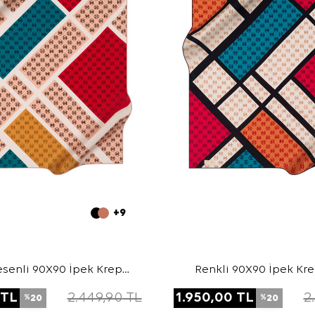
+9
senli 90X90 İpek Krep
Renkli 90X90 İpek Kr
Saten Eşarp
Eşarp
TL
2.449,90
TL
1.950,00
TL
2
20
20
%
%