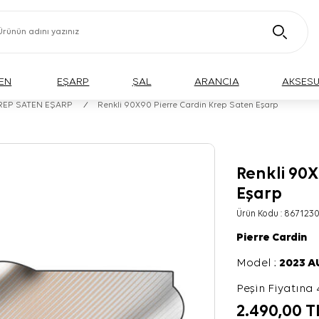
EN
EŞARP
ŞAL
ARANCIA
AKSES
KREP SATEN EŞARP
/
Renkli 90X90 Pierre Cardin Krep Saten Eşarp
Renkli 90X
Eşarp
Ürün Kodu :
8671230
Pierre Cardin
Model :
2023 
Peşin Fiyatına 
2.490,00
T