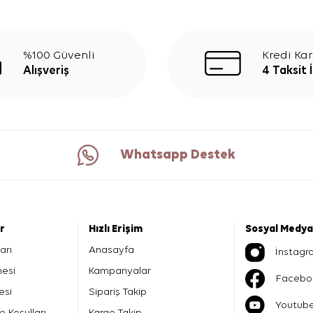
%100 Güvenli
Kredi Kar
Alışveriş
4 Taksit 
Whatsapp Destek
er
Hızlı Erişim
Sosyal Medya
arı
Anasayfa
İnstagr
mesi
Kampanyalar
Facebo
esi
Sipariş Takip
Youtub
e Koşulları
Kargo Takip