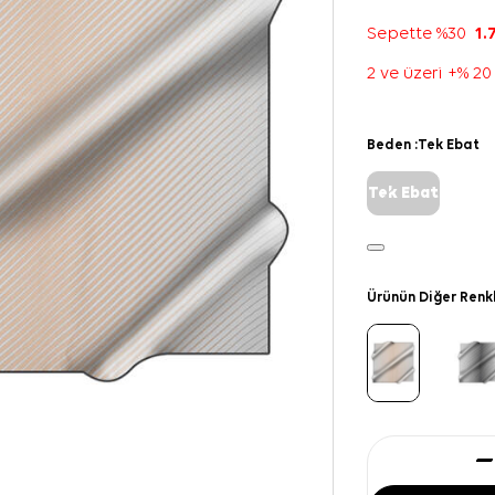
Sepette %30
1.
2 ve üzeri +% 20
Beden :
Tek Ebat
Tek Ebat
Ürünün Diğer Renk