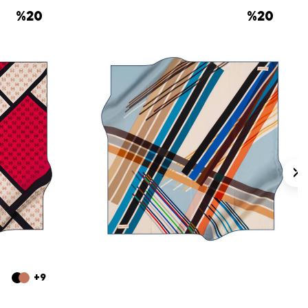
%
20
%
20
+9