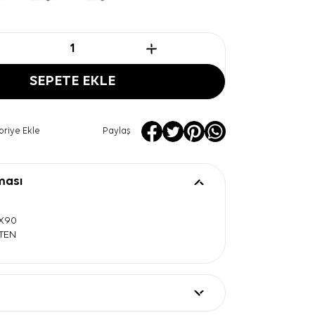
SEPETE EKLE
oriye Ekle
Paylaş
ması
0X90
ATEN