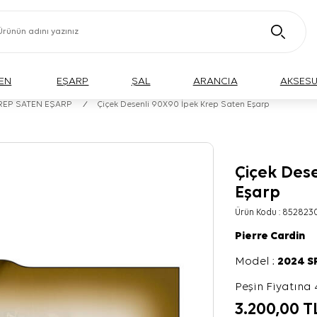
EN
EŞARP
ŞAL
ARANCIA
AKSES
KREP SATEN EŞARP
/
Çiçek Desenli 90X90 İpek Krep Saten Eşarp
Çiçek Des
Eşarp
Ürün Kodu :
852823
Pierre Cardin
Model :
2024 
Peşin Fiyatına 
3.200,00
T