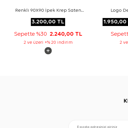
Renkli 90X90 İpek Krep Saten
Logo De
Eşarp
3.200,00
TL
1.950,00
Sepette %30
2.240,00
TL
Sepet
2 ve üzeri +% 20 indirim
2 ve
K