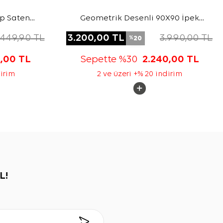
ep Saten
Geometrik Desenli 90X90 İpek
Krep Saten Eşarp
.449,90
TL
3.200,00
TL
3.990,00
TL
20
%
5,00
TL
Sepette %30
2.240,00
TL
dirim
2 ve üzeri +% 20 indirim
L!