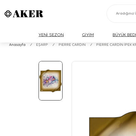
YENİ SEZON
GİYİM
BÜYÜK BED
Anasayfa
/
EŞARP
/
PIERRE CARDIN
/
PİERRE CARDİN İPEK 