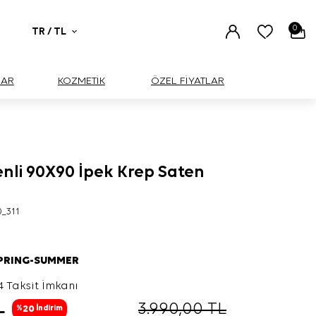
0
TR / TL
UAR
KOZMETİK
ÖZEL FİYATLAR
enli 90X90 İpek Krep Saten
0_311
SPRING-SUMMER
4 Taksit İmkanı
L
3.990,00
TL
20
%
İndirim