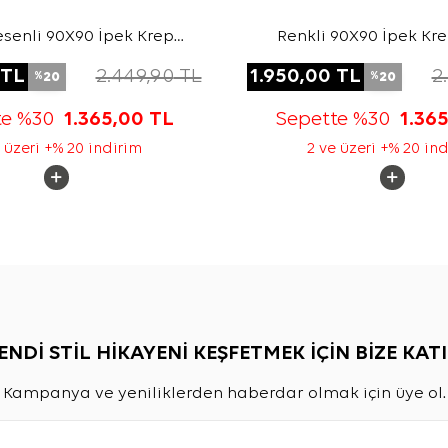
senli 90X90 İpek Krep
Renkli 90X90 İpek Kr
Saten Eşarp
Eşarp
TL
2.449,90
TL
1.950,00
TL
2
20
20
%
%
te %30
1.365,00
TL
Sepette %30
1.36
 üzeri +% 20 indirim
2 ve üzeri +% 20 in
ENDİ STİL HİKAYENİ KEŞFETMEK İÇİN BİZE KATI
Kampanya ve yeniliklerden haberdar olmak için üye ol.