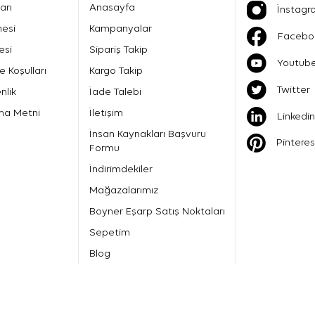
arı
Anasayfa
İnstagr
mesi
Kampanyalar
Facebo
esi
Sipariş Takip
Youtub
e Koşulları
Kargo Takip
Twitter
nlik
İade Talebi
ma Metni
İletişim
Linkedin
İnsan Kaynakları Başvuru
Pinteres
Formu
İndirimdekiler
Mağazalarımız
Boyner Eşarp Satış Noktaları
Sepetim
Blog