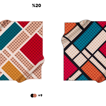
%
20
+9