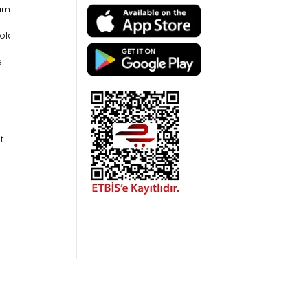
am
ok
e
t