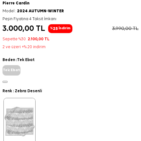
Pierre Cardin
Model :
2024 AUTUMN-WINTER
Peşin Fiyatına 4 Taksit İmkanı
3.000,00
TL
3.990,00
TL
25
%
İndirim
Sepette %30
2.100,00
TL
2 ve üzeri +% 20 indirim
Beden :
Tek Ebat
Tek Ebat
Renk :
Zebra Desenli