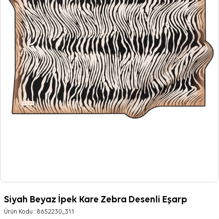
Siyah Beyaz İpek Kare Zebra Desenli Eşarp
Ürün Kodu :
8652230_311