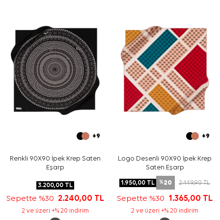
Bakım
Yıkama ve bakım için ürün etiketindeki talimatları
izleyiniz. İpek ve hassas eşarpların elde hassas bakımı
veya leke temizliği gereken durumlarda
Aker İpek Eşarp
Şampuanı
kullanabilirsiniz.
Sıkça Sorulan Sorular
Bu eşarbın ölçüsü nedir?
Bu ürün hangi kumaş kalitesine sahiptir?
Zebra desenli eşarp hangi renklerle kombinlenir?
Bu eşarp hediye için uygun mudur?
+9
+9
Renkli 90X90 İpek Krep Saten
Logo Desenli 90X90 İpek Krep
Eşarp
Saten Eşarp
20
1.950,00
TL
2.449,90
TL
%
3.200,00
TL
Sepette %30
2.240,00
TL
Sepette %30
1.365,00
TL
2 ve üzeri +% 20 indirim
2 ve üzeri +% 20 indirim