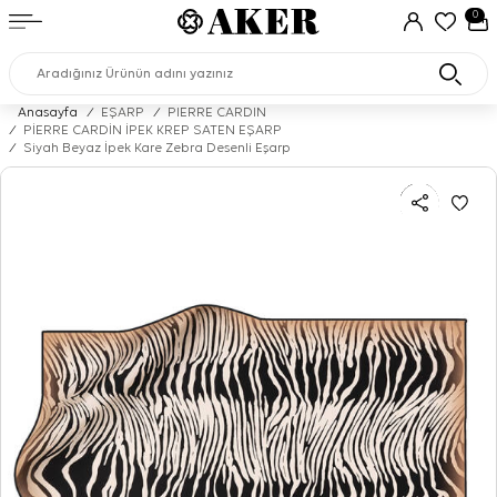
0
Anasayfa
/
EŞARP
/
PIERRE CARDIN
/
PİERRE CARDİN İPEK KREP SATEN EŞARP
/
Siyah Beyaz İpek Kare Zebra Desenli Eşarp