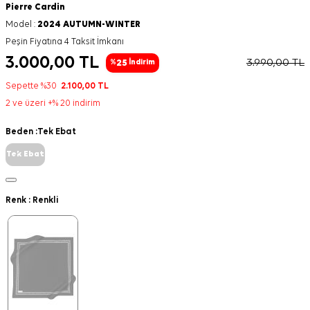
Pierre Cardin
Model :
2024 AUTUMN-WINTER
Peşin Fiyatına 4 Taksit İmkanı
3.000,00
TL
3.990,00
TL
25
%
İndirim
Sepette %30
2.100,00
TL
2 ve üzeri +% 20 indirim
Beden :
Tek Ebat
Tek Ebat
Renk :
Renkli