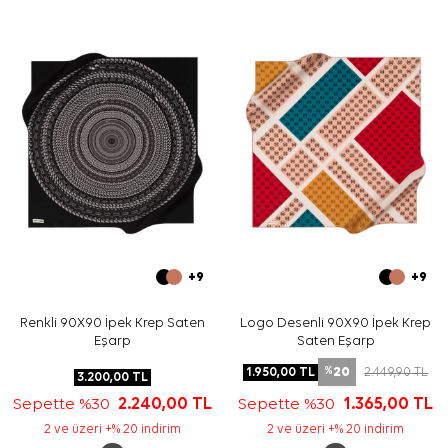
Bakım
Yıkama ve bakım için ürün etiketindeki talimatları
izleyiniz. İpek ve hassas eşarplarda nazik bakım için
Aker
İpek Eşarp Şampuanı
ürününü elde hassas bakım
gerektiren durumlarda tercih edebilirsiniz.
Sıkça Sorulan Sorular
Bu eşarbın ölçüsü nedir?
Ürün hangi kumaş kalitesine sahiptir?
Bordo eşarp hangi renklerle kombinlenir?
Deseni nasıl bir görünüme sahiptir?
+9
+9
Renkli 90X90 İpek Krep Saten
Logo Desenli 90X90 İpek Krep
Eşarp
Saten Eşarp
20
1.950,00
TL
2.449,90
TL
%
3.200,00
TL
Sepette %30
2.240,00
TL
Sepette %30
1.365,00
TL
2 ve üzeri +% 20 indirim
2 ve üzeri +% 20 indirim