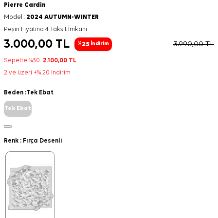
Pierre Cardin
Model :
2024 AUTUMN-WINTER
Peşin Fiyatına 4 Taksit İmkanı
3.000,00
TL
3.990,00
TL
25
%
İndirim
Sepette %30
2.100,00
TL
2 ve üzeri +% 20 indirim
Beden :
Tek Ebat
Tek Ebat
Renk :
Fırça Desenli