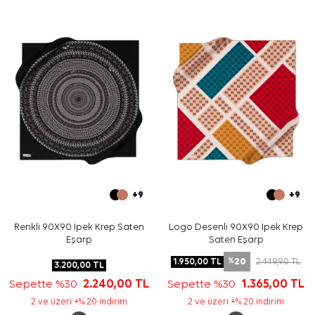
az detaylı aksesuarlarla tamamlayabilirsiniz.
Bakım
Yıkama ve bakım için ürün etiketindeki talimatları
izleyiniz. İpek ve hassas eşarplarda elde nazik bakım
gerektiğinde
Aker İpek Eşarp Şampuanı
kullanmayı tercih
edebilirsiniz.
Sıkça Sorulan Sorular
Pudra İpek Kare Fırça Desenli Eşarp hangi ölçüdedir?
Bu eşarbın kumaş kalitesi nedir?
Desen ve renk görünümü nasıldır?
Hangi kombinlerle kullanılabilir?
+9
+9
Renkli 90X90 İpek Krep Saten
Logo Desenli 90X90 İpek Krep
Eşarp
Saten Eşarp
20
1.950,00
TL
2.449,90
TL
%
3.200,00
TL
Sepette %30
2.240,00
TL
Sepette %30
1.365,00
TL
2 ve üzeri +% 20 indirim
2 ve üzeri +% 20 indirim