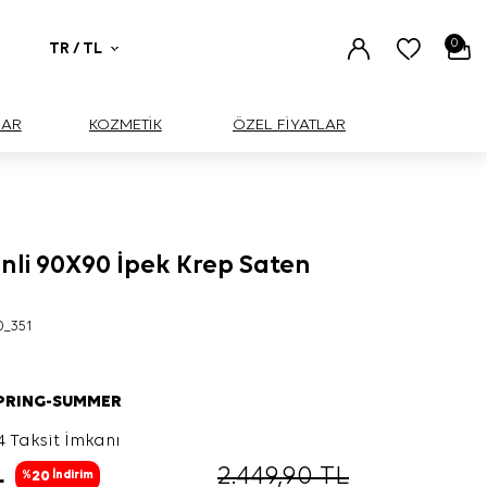
0
TR / TL
UAR
KOZMETİK
ÖZEL FİYATLAR
nli 90X90 İpek Krep Saten
0_351
SPRING-SUMMER
4 Taksit İmkanı
L
2.449,90
TL
20
%
İndirim