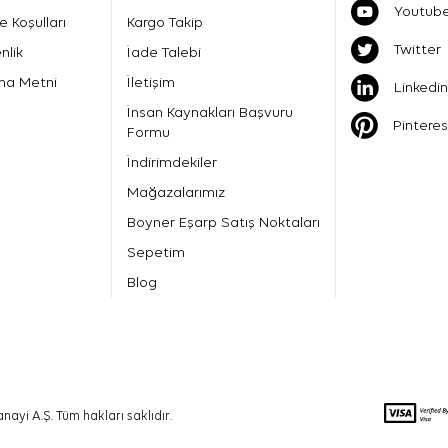
Youtub
e Koşulları
Kargo Takip
Twitter
nlik
İade Talebi
ma Metni
İletişim
Linkedin
İnsan Kaynakları Başvuru
Pinteres
Formu
İndirimdekiler
Mağazalarımız
Boyner Eşarp Satış Noktaları
Sepetim
Blog
nayi A.Ş. Tüm hakları saklıdır.