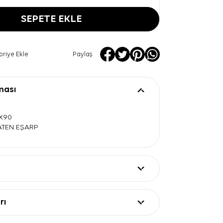
SEPETE EKLE
oriye Ekle
Paylaş
ması
0X90
SATEN EŞARP
rı