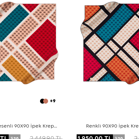
+9
senli 90X90 İpek Krep
Renkli 90X90 İpek Kr
Saten Eşarp
Eşarp
TL
2.449,90
TL
1.950,00
TL
2
20
20
%
%