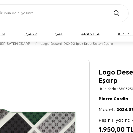
EN
EŞARP
ŞAL
ARANCIA
AKSES
KREP SATEN EŞARP
/
Logo Desenli 90X90 İpek Krep Saten Eşarp
Logo Dese
Eşarp
Ürün Kodu :
880323
Pierre Cardin
Model :
2024 
Peşin Fiyatına 
1.950,00
T