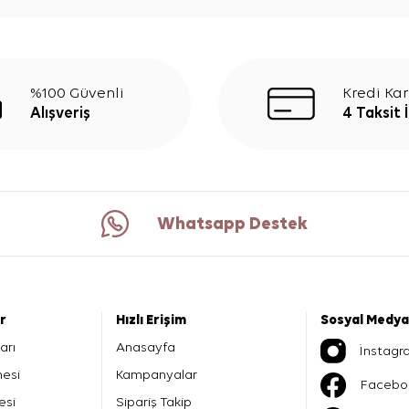
%100 Güvenli
Kredi Kar
Alışveriş
4 Taksit 
Whatsapp Destek
er
Hızlı Erişim
Sosyal Medya
arı
Anasayfa
İnstagr
mesi
Kampanyalar
Facebo
esi
Sipariş Takip