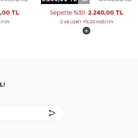
5,00
TL
Sepette %30
2.240,00
TL
dirim
2 ve üzeri +% 20 indirim
L!