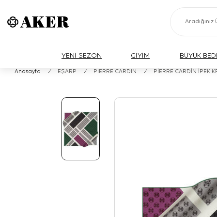
YENİ SEZON
GİYİM
BÜYÜK BED
Anasayfa
/
EŞARP
/
PIERRE CARDIN
/
PİERRE CARDİN İPEK 