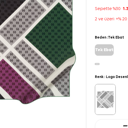
Sepette %30
1.
2 ve üzeri +% 20
Beden :
Tek Ebat
Tek Ebat
Renk :
Logo Desenl