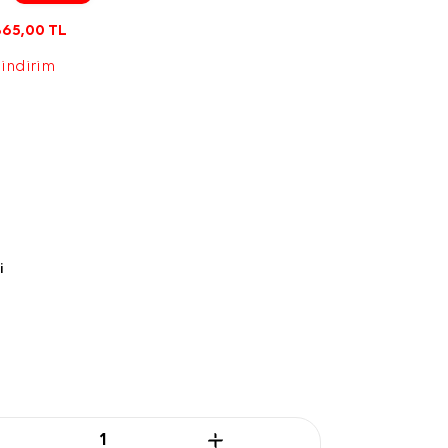
365,00
TL
 indirim
i