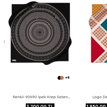
+9
Renkli 90X90 İpek Krep Saten
Logo De
Eşarp
3.200,00
TL
1.950,00