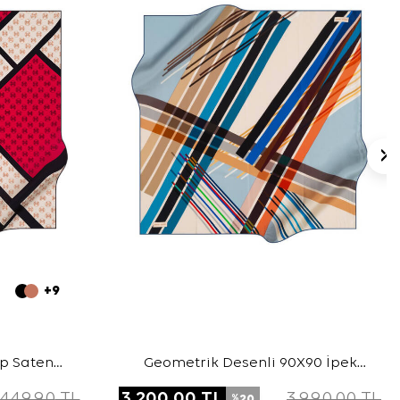
+9
ep Saten
Geometrik Desenli 90X90 İpek
Krep Saten Eşarp
.449,90
TL
3.200,00
TL
3.990,00
TL
20
%