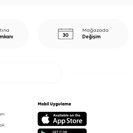
tına
Mağazada
İmkanı
Değişim
Mobil Uygulama
am
ok