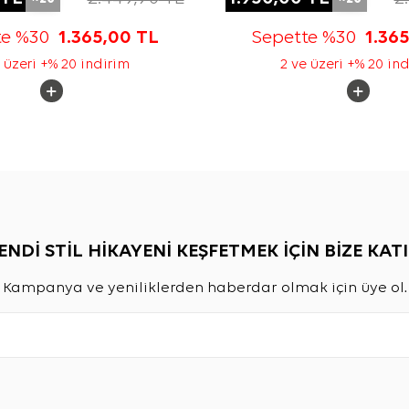
te %30
1.365,00
TL
Sepette %30
1.36
 üzeri +% 20 indirim
2 ve üzeri +% 20 in
ENDİ STİL HİKAYENİ KEŞFETMEK İÇİN BİZE KATI
Kampanya ve yeniliklerden haberdar olmak için üye ol.