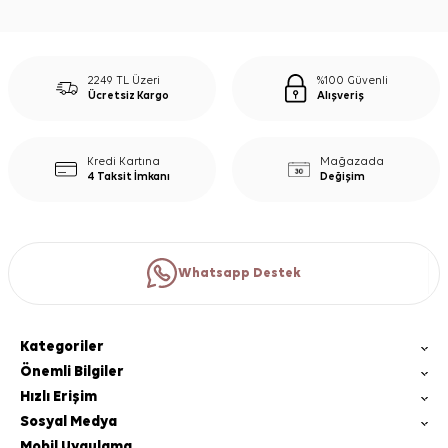
2249 TL Üzeri
%100 Güvenli
Ücretsiz Kargo
Alışveriş
Kredi Kartına
Mağazada
4 Taksit İmkanı
Değişim
Whatsapp Destek
Kategoriler
Önemli Bilgiler
Hızlı Erişim
Sosyal Medya
Mobil Uygulama