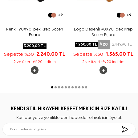
+9
+9
Renkli 90X90 İpek Krep Saten
Logo Desenli 90X90 İpek Krep
Eşarp
Saten Eşarp
20
1.950,00
TL
2.449,90
TL
%
3.200,00
TL
Sepette %30
2.240,00
TL
Sepette %30
1.365,00
TL
2 ve üzeri +% 20 indirim
2 ve üzeri +% 20 indirim
KENDİ STİL HİKAYENİ KEŞFETMEK İÇİN BİZE KATIL!
Kampanya ve yeniliklerden haberdar olmak için üye ol.