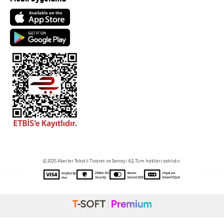
© 2025 Akerler Tekstil Ticaret ve Sanayi A.Ş. Tüm hakları saklıdır.