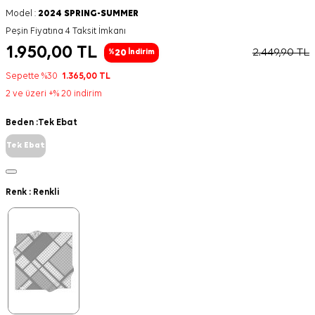
Model :
2024 SPRING-SUMMER
Peşin Fiyatına 4 Taksit İmkanı
1.950,00
TL
2.449,90
TL
20
%
İndirim
Sepette %30
1.365,00
TL
2 ve üzeri +% 20 indirim
Beden :
Tek Ebat
Tek Ebat
Renk :
Renkli