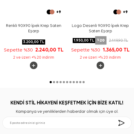
+9
+9
Renkli 90X90 İpek Krep Saten
Logo Desenli 90X90 İpek Krep
Eşarp
Saten Eşarp
20
1.950,00
TL
2.449,90
TL
%
3.200,00
TL
Sepette %30
2.240,00
TL
Sepette %30
1.365,00
TL
2 ve üzeri +% 20 indirim
2 ve üzeri +% 20 indirim
KENDİ STİL HİKAYENİ KEŞFETMEK İÇİN BİZE KATIL!
Kampanya ve yeniliklerden haberdar olmak için üye ol.