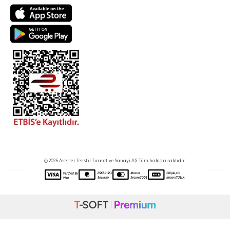
© 2025 Akerler Tekstil Ticaret ve Sanayi A.Ş. Tüm hakları saklıdır.