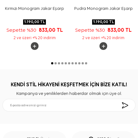
Kırmızı Monogram Jakar Eşarp
Pudra Monogram Jakar Eşarp
1.190,00
TL
1.190,00
TL
Sepette %30
833,00
TL
Sepette %30
833,00
TL
2 ve üzeri +% 20 indirim
2 ve üzeri +% 20 indirim
KENDİ STİL HİKAYENİ KEŞFETMEK İÇİN BİZE KATIL!
Kampanya ve yeniliklerden haberdar olmak için üye ol.