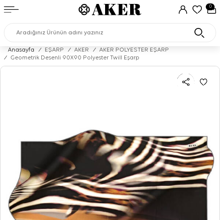
0
Anasayfa
/
EŞARP
/
AKER
/
AKER POLYESTER EŞARP
/
Geometrik Desenli 90X90 Polyester Twill Eşarp