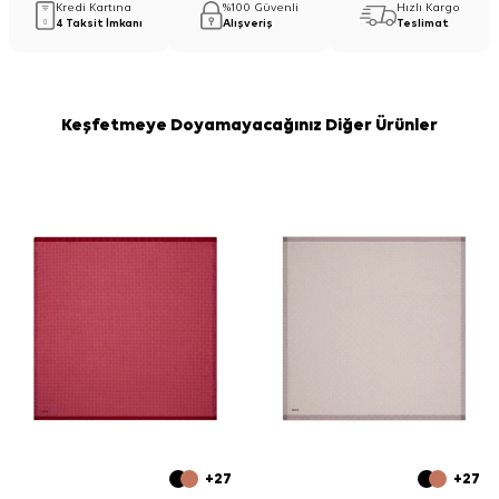
Kredi Kartına
%100 Güvenli
Hızlı Kargo
4 Taksit İmkanı
Alışveriş
Teslimat
Keşfetmeye Doyamayacağınız Diğer Ürünler
+27
+27