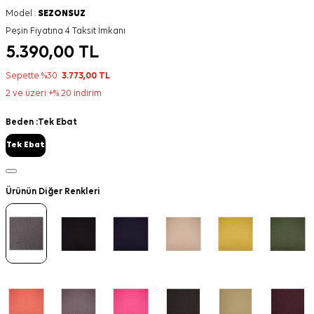
Model :
SEZONSUZ
Peşin Fiyatına 4 Taksit İmkanı
5.390,00
TL
Sepette %30
3.773,00
TL
2 ve üzeri +% 20 indirim
Beden :
Tek Ebat
Tek Ebat
Ürünün Diğer Renkleri